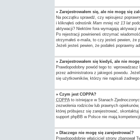
» Zarejestrowałem się, ale nie mogę się za
Na początku sprawdź, czy wpisujesz poprawny
i kliknąłeś odnośnik
Mam mniej niż 13 lat
podcz
aktywacji? Niektóre fora wymagają aktywacji
Po rejestracji powinieneś otrzymać wiadomość 
otrzymałeś e-maila, to czy jesteś pewien, ż
Jeżeli jesteś pewien, że podałeś poprawmy ad
» Zarejestrowałem się kiedyś, ale nie mogę
Prawdopodobny powód tego to: wprowadzasz błę
przez administratora z jakiegoś powodu. Jeże
się użytkowników, którzy nie napisali żadneg
» Czym jest COPPA?
COPPA
to istniejące w Stanach Zjednoczony
zezwolenia rodziców lub prawnych opiekunów, z
której próbujesz się zarejestrować, skontaktu
support phpBB w Polsce nie mają kompetencji d
» Dlaczego nie mogę się zarejestrować?
Prawdopodobnie właściciel strony zbanował Twó