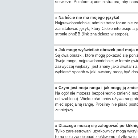
serwerze. Poinformuj administratora, aby napr
» Na liście nie ma mojego języka!
Najprawdopodobniej administrator forum nie za
zainstalować język, który Ciebie interesuje a
stronie phpBB (link znajdziesz w stopce).
» Jak mogę wyświetlać obrazek pod moją 
Są dwa obrazki, które mogą pokazać się poni
Twoją rangą, najprawdopodobniej w formie gwia
zazwyczaj większy, jest znany jako awatar i 
wybierać sposób w jaki awatary mogą być dost
» Czym jest moja ranga i jak mogę ją zmie
Na ogół nie możesz bezpośrednio zmienić nazwy
od szablonu). Większość forów używa rang aby
mieć specjalną rangę. Prosimy nie pisać postó
zmniejszy.
» Dlaczego muszę się zalogować po kliknię
Tylko zarejestrowani użytkownicy mogą wysyła
to na celu zapobiegać złośliwemu użytkowniu 