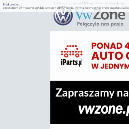
Znajdujesz się na forum
VWZone
.
Powrót na stronę główną.
Pliki cookies...
Informujemy, że w naszym serwisie używamy plików cookie, które są zapisywane na dysku urządzenia końco