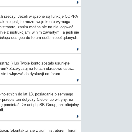
ch rzeczy. Jeżeli włączone są funkcje COPPA
tak nie jest, to może twoje konto wymaga
istratora, zanim można się na nie logować.
e z instrukcjami w nim zawartymi, a jeśli nie
dukcja
dostępu do forum osób niepożądanych.
tracji) lub Twoje konto zostało usunięte
 forum? Zazwyczaj na forach okresowo usuwa
się i włączyć do dyskusji na forum.
oletnich do lat 13, posiadanie pisemnego
przepis ten dotyczy Ciebie lub witryny, na
zę pamiętać, że ani phpBB Group, ani oficjalny
ii.
racji. Skontaktuj się z administratorem forum