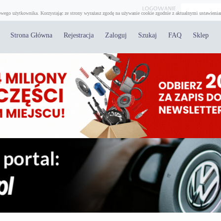
wego użytkownika. Korzystając ze strony wyrażasz zgodę na używanie cookie zgodnie z aktualnymi ustawienia
Strona Główna
Rejestracja
Zaloguj
Szukaj
FAQ
Sklep