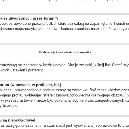
okies utworzonych przez forum"?
cookies utworzone przez phpBB3, które pozwalają na zapamiętanie Twoich us
amiętywanie nieprzeczytanych postów. Usunięcie cookies może pomóc w przyp
Preferencje i ustawienia użytkownika
estrowany) są zapisane w bazie danych. Aby je zmienić, kliknij link
Panel uży
oich ustawień i preferencji.
rum (w postach, w profilach, itd.)
y czas i prawdopodobnie podane czasy są właściwe. Być może widzisz czas ze
twojego profilu, wybierając strefę czasową odpowiednią dla twojego obszaru 
ak większość ustawień, może być dokonana jedynie przez zarejestrowanych uż
 to zrobić.
l są nieprawidłowe!
raz uwzględnia czas letni, a czas nadal jest wyświetlany nieprawdłowo to pr