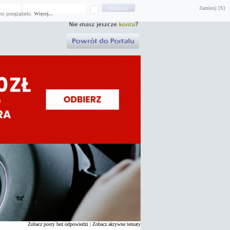
Zamknij [X]
mi przeglądarki.
Więcej...
Zobacz posty bez odpowiedzi
|
Zobacz aktywne tematy