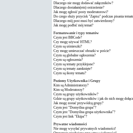
Dlaczego nie mogę dodawać załączników?
Dlaczego dostałam(em) ostrzeżenie?
Jak mogę zgłosić posty moderatorowi?
Do czego służy przycisk "Zapisz" podczas pisania temat
Dlaczego mój post musi być zatwierdzony?
Jak mogę podbić mój temat?
Formatowanie i typy tematów
Czym jest BBCode?
Czy mogę używać HTML?
Czym są uśmieszki?
Czy mogę umieszczać obrazki w poście?
Czym są globalne ogłoszenia?
Czym są ogłoszenia?
Czym są tematy przyklejone?
Czym są tematy zamknięte?
Czym są ikony tematu?
Poziomy Użytkownika i Grupy
Kim są Administratorzy?
Kim są Moderatorzy?
Czym są grupy użytkowników?
Gdzie są grupy użytkowników i jak do nich mogę dołąc
Jak mogę zostać przywódcą grupy?
Czym jest "Domyślna grupa"?
Czym jest "Domyślna grupa użytkownika"?
Czym jest link "Ekipa"?
Prywatne wiadomości
Nie mogę wysyłać prywatnych wiadomości!
Otrzymuję niechciane prywatne wiadomości!