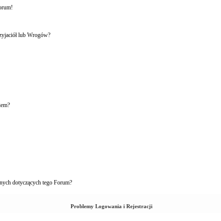
forum!
rzyjaciół lub Wrogów?
iem?
nych dotyczących tego Forum?
Problemy Logowania i Rejestracji