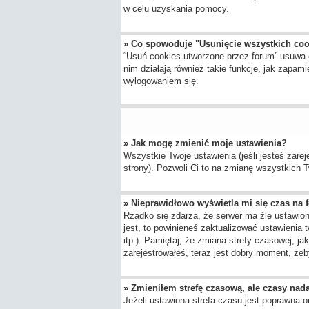
w celu uzyskania pomocy.
» Co spowoduje "Usunięcie wszystkich co
“Usuń cookies utworzone przez forum” usuwa 
nim działają również takie funkcje, jak zap
wylogowaniem się.
» Jak mogę zmienić moje ustawienia?
Wszystkie Twoje ustawienia (jeśli jesteś zarej
strony). Pozwoli Ci to na zmianę wszystkich Tw
» Nieprawidłowo wyświetla mi się czas na fo
Rzadko się zdarza, że serwer ma źle ustawion
jest, to powinieneś zaktualizować ustawienia 
itp.). Pamiętaj, że zmiana strefy czasowej, j
zarejestrowałeś, teraz jest dobry moment, żeby
» Zmieniłem strefę czasową, ale czasy nada
Jeżeli ustawiona strefa czasu jest poprawna o