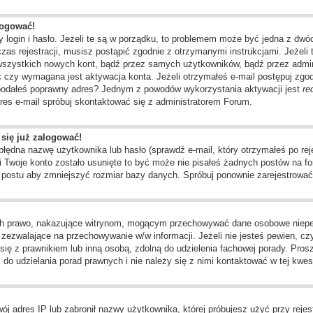
logować!
 login i hasło. Jeżeli te są w porządku, to problemem może być jedna z dwó
as rejestracji, musisz postąpić zgodnie z otrzymanymi instrukcjami. Jeżeli 
 wszystkich nowych kont, bądź przez samych użytkowników, bądź przez admin
czy wymagana jest aktywacja konta. Jeżeli otrzymałeś e-mail postępuj zgodni
e podałeś poprawny adres? Jednym z powodów wykorzystania aktywacji jest
re
res e-mail spróbuj skontaktować się z administratorem Forum.
 się już zalogować!
dna nazwę użytkownika lub hasło (sprawdź e-mail, który otrzymałeś po rejes
li Twoje konto zostało usunięte to być może nie pisałeś żadnych postów na
o postu aby zmniejszyć rozmiar bazy danych. Spróbuj ponownie zarejestrować 
ch prawo, nakazujące witrynom, mogącym przechowywać dane osobowe niepełn
ezwalające na przechowywanie w/w informacji. Jeżeli nie jesteś pewien, czy 
j się z prawnikiem lub inną osobą, zdolną do udzielenia fachowej porady. Pros
o udzielania porad prawnych i nie należy się z nimi kontaktować w tej kwest
j adres IP lub zabronił nazwy użytkownika, której próbujesz użyć przy rejest