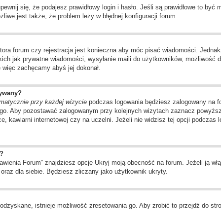
wnij się, że podajesz prawidłowy login i hasło. Jeśli są prawidłowe to być
liwe jest także, że problem leży w błędnej konfiguracji forum.
tora forum czy rejestracja jest konieczna aby móc pisać wiadomości. Jednakż
kich jak prywatne wiadomości, wysyłanie maili do użytkowników, możliwość d
ę więc zachęcamy abyś jej dokonał.
wywany?
matycznie przy każdej wizycie
podczas logowania będziesz zalogowany na for
ego. Aby pozostawać zalogowanym przy kolejnych wizytach zaznacz powyższą 
, kawiarni internetowej czy na uczelni. Jeżeli nie widzisz tej opcji podczas 
?
ienia Forum” znajdziesz opcję Ukryj moją obecność na forum. Jeżeli ją włą
oraz dla siebie. Będziesz zliczany jako użytkownik ukryty.
odzyskane, istnieje możliwość zresetowania go. Aby zrobić to przejdź do stro