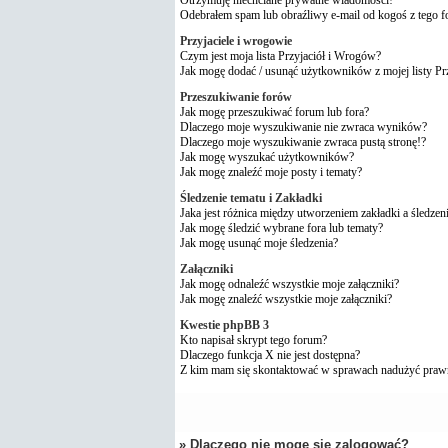
Odebrałem spam lub obraźliwy e-mail od kogoś z tego 
Przyjaciele i wrogowie
Czym jest moja lista Przyjaciół i Wrogów?
Jak mogę dodać / usunąć użytkowników z mojej listy P
Przeszukiwanie forów
Jak mogę przeszukiwać forum lub fora?
Dlaczego moje wyszukiwanie nie zwraca wyników?
Dlaczego moje wyszukiwanie zwraca pustą stronę!?
Jak mogę wyszukać użytkowników?
Jak mogę znaleźć moje posty i tematy?
Śledzenie tematu i Zakładki
Jaka jest różnica między utworzeniem zakładki a śledzen
Jak mogę śledzić wybrane fora lub tematy?
Jak mogę usunąć moje śledzenia?
Załączniki
Jak mogę odnaleźć wszystkie moje załączniki?
Jak mogę znaleźć wszystkie moje załączniki?
Kwestie phpBB 3
Kto napisał skrypt tego forum?
Dlaczego funkcja X nie jest dostępna?
Z kim mam się skontaktować w sprawach nadużyć praw
» Dlaczego nie mogę się zalogować?