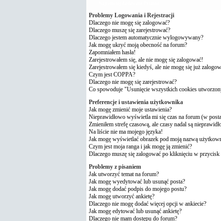
Najczęściej Zadawane Pytania
Problemy Logowania i Rejestracji
Dlaczego nie mogę się zalogować?
Dlaczego muszę się zarejestrować?
Dlaczego jestem automatycznie wylogowywany?
Jak mogę ukryć moją obecność na forum?
Zapomniałem hasła!
Zarejestrowałem się, ale nie mogę się zalogować!
Zarejestrowałem się kiedyś, ale nie mogę się już zalogo
Czym jest COPPA?
Dlaczego nie mogę się zarejestrować?
Co spowoduje "Usunięcie wszystkich cookies utworzon
Preferencje i ustawienia użytkownika
Jak mogę zmienić moje ustawienia?
Nieprawidłowo wyświetla mi się czas na forum (w postach
Zmieniłem strefę czasową, ale czasy nadal są nieprawidł
Na liście nie ma mojego języka!
Jak mogę wyświetlać obrazek pod moją nazwą użytkow
Czym jest moja ranga i jak mogę ją zmienić?
Dlaczego muszę się zalogować po kliknięciu w przycisk 
Problemy z pisaniem
Jak utworzyć temat na forum?
Jak mogę wyedytować lub usunąć posta?
Jak mogę dodać podpis do mojego postu?
Jak mogę utworzyć ankietę?
Dlaczego nie mogę dodać więcej opcji w ankiecie?
Jak mogę edytować lub usunąć ankietę?
Dlaczego nie mam dostępu do forum?