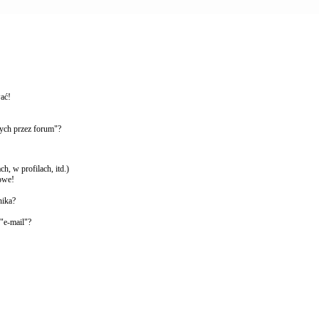
wać!
ych przez forum"?
, w profilach, itd.)
owe!
nika?
"e-mail"?