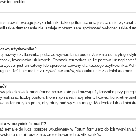
awił ten problem.
instalował Twojego języka lub nikt takiego tłumaczenia jeszcze nie wykonał.
 jeśli takie tłumaczenie nie istnieje możesz sam spróbować wykonać takie tł
nazwą użytkownika?
żej nazwy użytkownika podczas wyświetlania postu. Zależnie od użytego st
zdek, kwadratów lub kropek. Obrazek ten wskazuje ile postów już napisałeś/a
zazwyczaj jest unikatowy lub spersonalizowany dla każdego użytkownika. Adm
ępne. Jeśli nie możesz używać awatarów, skontaktuj się z administratorami f
nić?
 jakiejkolwiek rangi (ranga pojawia się pod nazwą użytkownika przy przegląd
 wskazać liczbę postów, które napisałeś, i aby identyfikować konkretne oso
w na forum tylko po to, aby otrzymać wyższą rangę. Moderator lub administra
ciu w przycisk "e-mail"?
ć e-maile do ludzi poprzez wbudowany w Forum formularz do ich wysyłania (je
systemu e-maili przez niezarejestrowanych użytkowników.