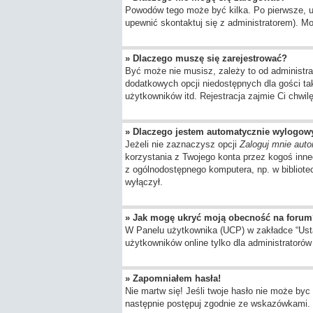
Powodów tego może być kilka. Po pierwsze, upe
upewnić skontaktuj się z administratorem). Moż
» Dlaczego muszę się zarejestrować?
Być może nie musisz, zależy to od administra
dodatkowych opcji niedostępnych dla gości ta
użytkowników itd. Rejestracja zajmie Ci chwil
» Dlaczego jestem automatycznie wylogo
Jeżeli nie zaznaczysz opcji
Zaloguj mnie auto
korzystania z Twojego konta przez kogoś inn
z ogólnodostępnego komputera, np. w bibliotece
wyłączył.
» Jak mogę ukryć moją obecność na forum
W Panelu użytkownika (UCP) w zakładce “Ustaw
użytkowników online tylko dla administratorów 
» Zapomniałem hasła!
Nie martw się! Jeśli twoje hasło nie może byc 
następnie postępuj zgodnie ze wskazówkami.