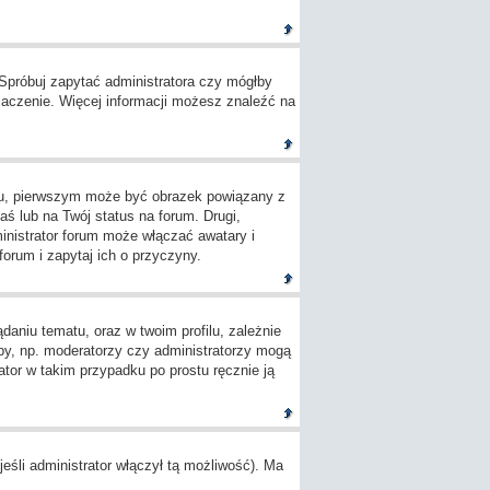
 Spróbuj zapytać administratora czy mógłby
umaczenie. Więcej informacji możesz znaleźć na
ylu, pierwszym może być obrazek powiązany z
ś lub na Twój status na forum. Drugi,
inistrator forum może włączać awatary i
orum i zapytaj ich o przyczyny.
aniu tematu, oraz w twoim profilu, zależnie
by, np. moderatorzy czy administratorzy mogą
tor w takim przypadku po prostu ręcznie ją
śli administrator włączył tą możliwość). Ma