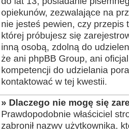
do lat 13, posiadanie pisemne
opiekunów, zezwalające na prz
nie jesteś pewien, czy przepis 
której próbujesz się zarejestro
inną osobą, zdolną do udziele
że ani phpBB Group, ani oficj
kompetencji do udzielania pora
kontaktować w tej kwestii.
» Dlaczego nie mogę się zar
Prawdopodobnie właściciel str
zabronił nazwy użytkownika, któ