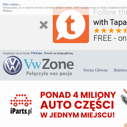
Pliki cookies...
Informujemy, że w naszym serwisie używamy plików cookie, które są zapisywane na dysku urządzenia końco
Follow th
Więcej...
with Tapa
FREE - on
Znajdujesz się na forum
VWZone
.
Powrót na stronę główną.
Strona Główna
Rejestra