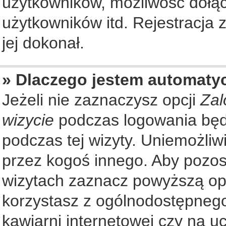
użytkowników, możliwość dołąc
użytkowników itd. Rejestracja
jej dokonał.
» Dlaczego jestem automat
Jeżeli nie zaznaczysz opcji
Zal
wizycie
podczas logowania będ
podczas tej wizyty. Uniemożliw
przez kogoś innego. Aby pozo
wizytach zaznacz powyższą opcj
korzystasz z ogólnodostępnego
kawiarni internetowej czy na ucz