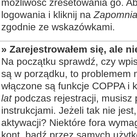
możliwość zresetowania go. Aby
logowania i kliknij na
Zapomnia
zgodnie ze wskazówkami.
» Zarejestrowałem się, ale n
Na początku sprawdź, czy wpisu
są w porządku, to problemem m
włączone są funkcje COPPA i k
lat
podczas rejestracji, musisz
instrukcjami. Jeżeli tak nie je
aktywacji? Niektóre fora wyma
kont, bądź przez samych użytk