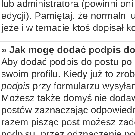
lub administratora (powinni on
edycji). Pamiętaj, że normalni
jeżeli w temacie ktoś dopisał ko
» Jak mogę dodać podpis d
Aby dodać podpis do postu po
swoim profilu. Kiedy już to zr
podpis
przy formularzu wysyła
Możesz także domyślnie dodaw
postów zaznaczając odpowiedn
razem pisząc post możesz zad
podpisu, przez odznaczenie po