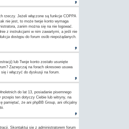
ch rzeczy. Jeżeli włączone są funkcje COPPA
tak nie jest, to może twoje konto wymaga
istratora, zanim można się na nie logować.
e z instrukcjami w nim zawartymi, a jeśli nie
dukcja
dostępu do forum osób niepożądanych.
tracji) lub Twoje konto zostało usunięte
 forum? Zazwyczaj na forach okresowo usuwa
się i włączyć do dyskusji na forum.
oletnich do lat 13, posiadanie pisemnego
przepis ten dotyczy Ciebie lub witryny, na
zę pamiętać, że ani phpBB Group, ani oficjalny
ii.
racji. Skontaktuj się z administratorem forum