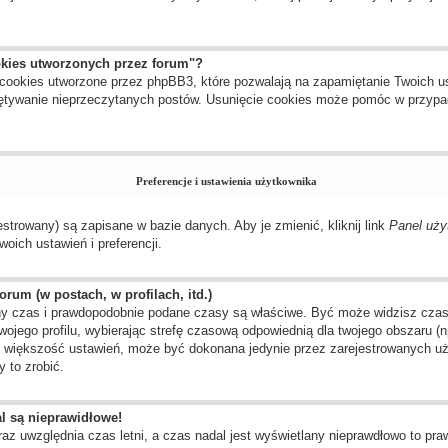
okies utworzonych przez forum"?
cookies utworzone przez phpBB3, które pozwalają na zapamiętanie Twoich us
amiętywanie nieprzeczytanych postów. Usunięcie cookies może pomóc w przyp
Preferencje i ustawienia użytkownika
estrowany) są zapisane w bazie danych. Aby je zmienić, kliknij link
Panel uży
oich ustawień i preferencji.
rum (w postach, w profilach, itd.)
y czas i prawdopodobnie podane czasy są właściwe. Być może widzisz czas ze
twojego profilu, wybierając strefę czasową odpowiednią dla twojego obszaru 
ak większość ustawień, może być dokonana jedynie przez zarejestrowanych uż
 to zrobić.
l są nieprawidłowe!
raz uwzględnia czas letni, a czas nadal jest wyświetlany nieprawdłowo to pr