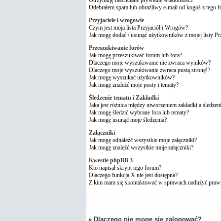
Odebrałem spam lub obraźliwy e-mail od kogoś z tego 
Przyjaciele i wrogowie
Czym jest moja lista Przyjaciół i Wrogów?
Jak mogę dodać / usunąć użytkowników z mojej listy P
Przeszukiwanie forów
Jak mogę przeszukiwać forum lub fora?
Dlaczego moje wyszukiwanie nie zwraca wyników?
Dlaczego moje wyszukiwanie zwraca pustą stronę!?
Jak mogę wyszukać użytkowników?
Jak mogę znaleźć moje posty i tematy?
Śledzenie tematu i Zakładki
Jaka jest różnica między utworzeniem zakładki a śledzen
Jak mogę śledzić wybrane fora lub tematy?
Jak mogę usunąć moje śledzenia?
Załączniki
Jak mogę odnaleźć wszystkie moje załączniki?
Jak mogę znaleźć wszystkie moje załączniki?
Kwestie phpBB 3
Kto napisał skrypt tego forum?
Dlaczego funkcja X nie jest dostępna?
Z kim mam się skontaktować w sprawach nadużyć praw
» Dlaczego nie mogę się zalogować?