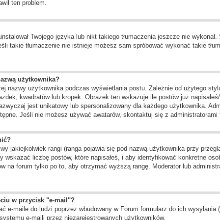
awił ten problem.
instalował Twojego języka lub nikt takiego tłumaczenia jeszcze nie wykonał.
 jeśli takie tłumaczenie nie istnieje możesz sam spróbować wykonać takie tł
nazwą użytkownika?
żej nazwy użytkownika podczas wyświetlania postu. Zależnie od użytego st
zdek, kwadratów lub kropek. Obrazek ten wskazuje ile postów już napisałeś/a
zazwyczaj jest unikatowy lub spersonalizowany dla każdego użytkownika. Adm
ępne. Jeśli nie możesz używać awatarów, skontaktuj się z administratorami f
nić?
 jakiejkolwiek rangi (ranga pojawia się pod nazwą użytkownika przy przegląd
 wskazać liczbę postów, które napisałeś, i aby identyfikować konkretne oso
w na forum tylko po to, aby otrzymać wyższą rangę. Moderator lub administra
ciu w przycisk "e-mail"?
ć e-maile do ludzi poprzez wbudowany w Forum formularz do ich wysyłania (je
systemu e-maili przez niezarejestrowanych użytkowników.