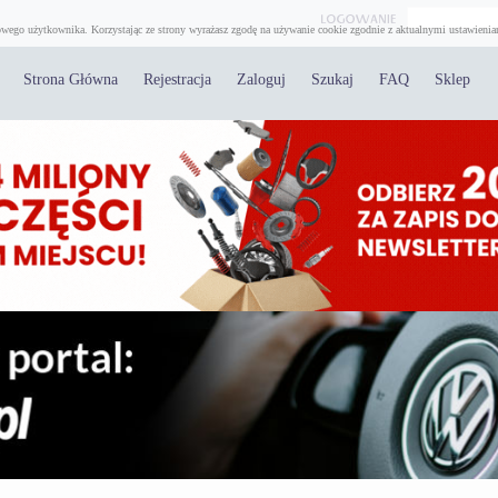
wego użytkownika. Korzystając ze strony wyrażasz zgodę na używanie cookie zgodnie z aktualnymi ustawienia
Strona Główna
Rejestracja
Zaloguj
Szukaj
FAQ
Sklep