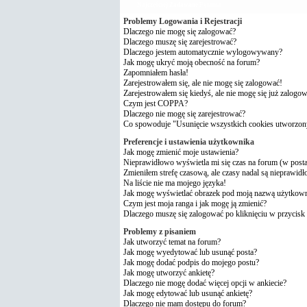
Najczęściej Zadawane Pytania
Problemy Logowania i Rejestracji
Dlaczego nie mogę się zalogować?
Dlaczego muszę się zarejestrować?
Dlaczego jestem automatycznie wylogowywany?
Jak mogę ukryć moją obecność na forum?
Zapomniałem hasła!
Zarejestrowałem się, ale nie mogę się zalogować!
Zarejestrowałem się kiedyś, ale nie mogę się już zalogo
Czym jest COPPA?
Dlaczego nie mogę się zarejestrować?
Co spowoduje "Usunięcie wszystkich cookies utworzon
Preferencje i ustawienia użytkownika
Jak mogę zmienić moje ustawienia?
Nieprawidłowo wyświetla mi się czas na forum (w postach
Zmieniłem strefę czasową, ale czasy nadal są nieprawidł
Na liście nie ma mojego języka!
Jak mogę wyświetlać obrazek pod moją nazwą użytkow
Czym jest moja ranga i jak mogę ją zmienić?
Dlaczego muszę się zalogować po kliknięciu w przycisk 
Problemy z pisaniem
Jak utworzyć temat na forum?
Jak mogę wyedytować lub usunąć posta?
Jak mogę dodać podpis do mojego postu?
Jak mogę utworzyć ankietę?
Dlaczego nie mogę dodać więcej opcji w ankiecie?
Jak mogę edytować lub usunąć ankietę?
Dlaczego nie mam dostępu do forum?