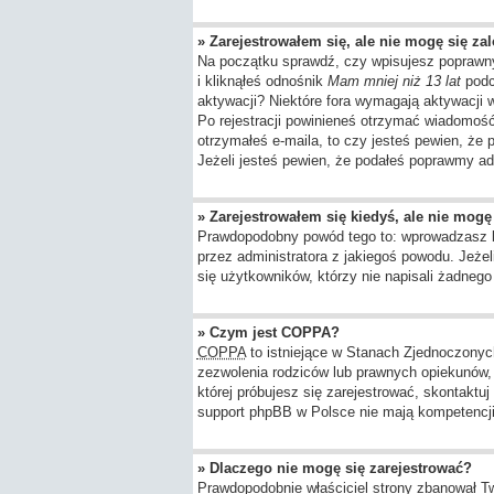
» Zarejestrowałem się, ale nie mogę się za
Na początku sprawdź, czy wpisujesz poprawny
i kliknąłeś odnośnik
Mam mniej niż 13 lat
podcz
aktywacji? Niektóre fora wymagają aktywacji
Po rejestracji powinieneś otrzymać wiadomość 
otrzymałeś e-maila, to czy jesteś pewien, ż
Jeżeli jesteś pewien, że podałeś poprawmy ad
» Zarejestrowałem się kiedyś, ale nie mogę
Prawdopodobny powód tego to: wprowadzasz błę
przez administratora z jakiegoś powodu. Jeże
się użytkowników, którzy nie napisali żadneg
» Czym jest COPPA?
COPPA
to istniejące w Stanach Zjednoczony
zezwolenia rodziców lub prawnych opiekunów, z
której próbujesz się zarejestrować, skontaktu
support phpBB w Polsce nie mają kompetencji d
» Dlaczego nie mogę się zarejestrować?
Prawdopodobnie właściciel strony zbanował Twó