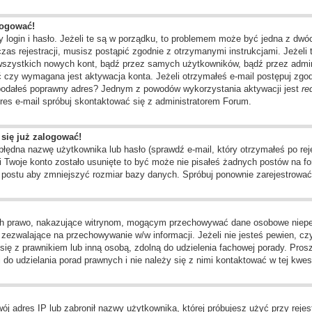
logować!
 login i hasło. Jeżeli te są w porządku, to problemem może być jedna z dwó
as rejestracji, musisz postąpić zgodnie z otrzymanymi instrukcjami. Jeżeli 
 wszystkich nowych kont, bądź przez samych użytkowników, bądź przez admin
czy wymagana jest aktywacja konta. Jeżeli otrzymałeś e-mail postępuj zgodni
e podałeś poprawny adres? Jednym z powodów wykorzystania aktywacji jest
re
res e-mail spróbuj skontaktować się z administratorem Forum.
 się już zalogować!
dna nazwę użytkownika lub hasło (sprawdź e-mail, który otrzymałeś po rejes
li Twoje konto zostało usunięte to być może nie pisałeś żadnych postów na
o postu aby zmniejszyć rozmiar bazy danych. Spróbuj ponownie zarejestrować 
ch prawo, nakazujące witrynom, mogącym przechowywać dane osobowe niepełn
ezwalające na przechowywanie w/w informacji. Jeżeli nie jesteś pewien, czy 
j się z prawnikiem lub inną osobą, zdolną do udzielenia fachowej porady. Pros
o udzielania porad prawnych i nie należy się z nimi kontaktować w tej kwest
j adres IP lub zabronił nazwy użytkownika, której próbujesz użyć przy rejest