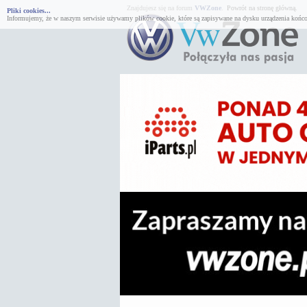
Znajdujesz się na forum
VWZone
.
Powrót na stronę główną.
Pliki cookies...
Informujemy, że w naszym serwisie używamy plików cookie, które są zapisywane na dysku urządzenia końco