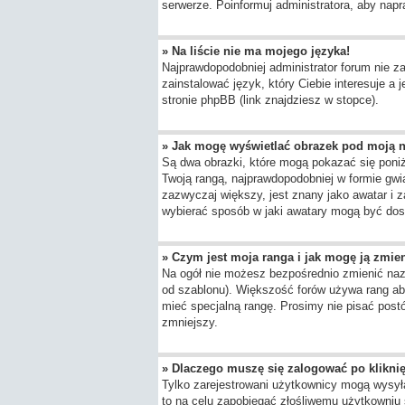
serwerze. Poinformuj administratora, aby napr
» Na liście nie ma mojego języka!
Najprawdopodobniej administrator forum nie za
zainstalować język, który Ciebie interesuje a
stronie phpBB (link znajdziesz w stopce).
» Jak mogę wyświetlać obrazek pod moją 
Są dwa obrazki, które mogą pokazać się poni
Twoją rangą, najprawdopodobniej w formie gwia
zazwyczaj większy, jest znany jako awatar i 
wybierać sposób w jaki awatary mogą być dost
» Czym jest moja ranga i jak mogę ją zmie
Na ogół nie możesz bezpośrednio zmienić nazwy
od szablonu). Większość forów używa rang aby
mieć specjalną rangę. Prosimy nie pisać postó
zmniejszy.
» Dlaczego muszę się zalogować po kliknię
Tylko zarejestrowani użytkownicy mogą wysyła
to na celu zapobiegać złośliwemu użytkowniu 