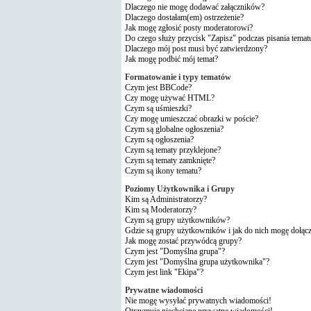
Dlaczego nie mogę dodawać załączników?
Dlaczego dostałam(em) ostrzeżenie?
Jak mogę zgłosić posty moderatorowi?
Do czego służy przycisk "Zapisz" podczas pisania temat
Dlaczego mój post musi być zatwierdzony?
Jak mogę podbić mój temat?
Formatowanie i typy tematów
Czym jest BBCode?
Czy mogę używać HTML?
Czym są uśmieszki?
Czy mogę umieszczać obrazki w poście?
Czym są globalne ogłoszenia?
Czym są ogłoszenia?
Czym są tematy przyklejone?
Czym są tematy zamknięte?
Czym są ikony tematu?
Poziomy Użytkownika i Grupy
Kim są Administratorzy?
Kim są Moderatorzy?
Czym są grupy użytkowników?
Gdzie są grupy użytkowników i jak do nich mogę dołąc
Jak mogę zostać przywódcą grupy?
Czym jest "Domyślna grupa"?
Czym jest "Domyślna grupa użytkownika"?
Czym jest link "Ekipa"?
Prywatne wiadomości
Nie mogę wysyłać prywatnych wiadomości!
Otrzymuję niechciane prywatne wiadomości!