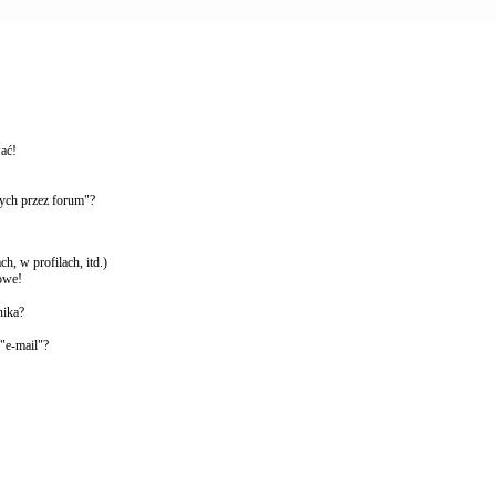
wać!
ych przez forum"?
, w profilach, itd.)
owe!
nika?
"e-mail"?