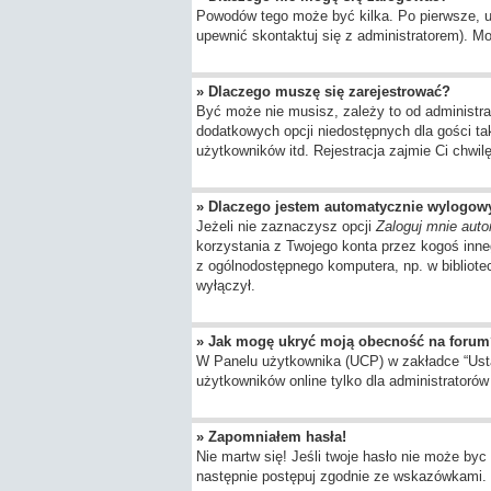
Powodów tego może być kilka. Po pierwsze, upe
upewnić skontaktuj się z administratorem). Moż
» Dlaczego muszę się zarejestrować?
Być może nie musisz, zależy to od administra
dodatkowych opcji niedostępnych dla gości ta
użytkowników itd. Rejestracja zajmie Ci chwil
» Dlaczego jestem automatycznie wylogo
Jeżeli nie zaznaczysz opcji
Zaloguj mnie auto
korzystania z Twojego konta przez kogoś inn
z ogólnodostępnego komputera, np. w bibliotece
wyłączył.
» Jak mogę ukryć moją obecność na forum
W Panelu użytkownika (UCP) w zakładce “Ustaw
użytkowników online tylko dla administratorów 
» Zapomniałem hasła!
Nie martw się! Jeśli twoje hasło nie może byc 
następnie postępuj zgodnie ze wskazówkami.