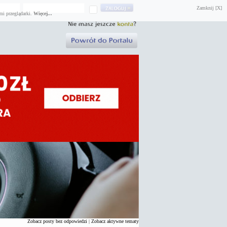
Zamknij [X]
mi przeglądarki.
Więcej...
Zobacz posty bez odpowiedzi
|
Zobacz aktywne tematy