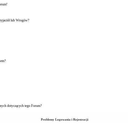
forum!
rzyjaciół lub Wrogów?
iem?
nych dotyczących tego Forum?
Problemy Logowania i Rejestracji