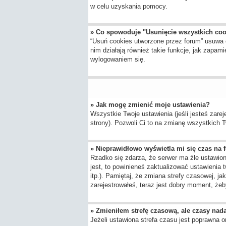
w celu uzyskania pomocy.
» Co spowoduje "Usunięcie wszystkich co
“Usuń cookies utworzone przez forum” usuwa 
nim działają również takie funkcje, jak zap
wylogowaniem się.
» Jak mogę zmienić moje ustawienia?
Wszystkie Twoje ustawienia (jeśli jesteś zarej
strony). Pozwoli Ci to na zmianę wszystkich Tw
» Nieprawidłowo wyświetla mi się czas na fo
Rzadko się zdarza, że serwer ma źle ustawion
jest, to powinieneś zaktualizować ustawienia 
itp.). Pamiętaj, że zmiana strefy czasowej, j
zarejestrowałeś, teraz jest dobry moment, żeby
» Zmieniłem strefę czasową, ale czasy nada
Jeżeli ustawiona strefa czasu jest poprawna o