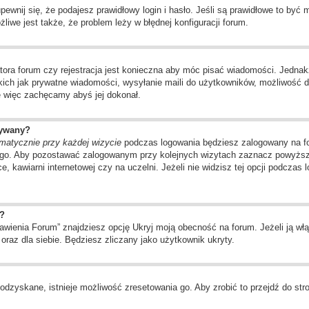
wnij się, że podajesz prawidłowy login i hasło. Jeśli są prawidłowe to być
liwe jest także, że problem leży w błędnej konfiguracji forum.
tora forum czy rejestracja jest konieczna aby móc pisać wiadomości. Jednakż
kich jak prywatne wiadomości, wysyłanie maili do użytkowników, możliwość d
ę więc zachęcamy abyś jej dokonał.
wywany?
matycznie przy każdej wizycie
podczas logowania będziesz zalogowany na for
ego. Aby pozostawać zalogowanym przy kolejnych wizytach zaznacz powyższą 
, kawiarni internetowej czy na uczelni. Jeżeli nie widzisz tej opcji podczas 
?
ienia Forum” znajdziesz opcję Ukryj moją obecność na forum. Jeżeli ją włą
oraz dla siebie. Będziesz zliczany jako użytkownik ukryty.
odzyskane, istnieje możliwość zresetowania go. Aby zrobić to przejdź do stro