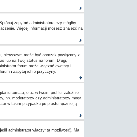
 Spróbuj zapytać administratora czy mógłby
umaczenie. Więcej informacji możesz znaleźć na
ylu, pierwszym może być obrazek powiązany z
ś lub na Twój status na forum. Drugi,
inistrator forum może włączać awatary i
orum i zapytaj ich o przyczyny.
aniu tematu, oraz w twoim profilu, zależnie
by, np. moderatorzy czy administratorzy mogą
tor w takim przypadku po prostu ręcznie ją
śli administrator włączył tą możliwość). Ma