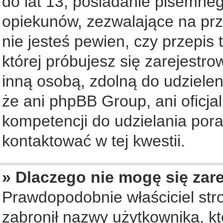
do lat 13, posiadanie pisemne
opiekunów, zezwalające na prz
nie jesteś pewien, czy przepis 
której próbujesz się zarejestro
inną osobą, zdolną do udziele
że ani phpBB Group, ani oficj
kompetencji do udzielania pora
kontaktować w tej kwestii.
» Dlaczego nie mogę się zar
Prawdopodobnie właściciel str
zabronił nazwy użytkownika, któ