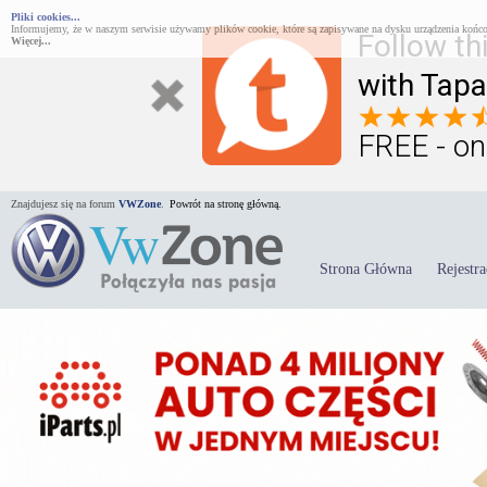
Pliki cookies...
Informujemy, że w naszym serwisie używamy plików cookie, które są zapisywane na dysku urządzenia końco
Follow th
Więcej...
with Tapa
FREE - on
Znajdujesz się na forum
VWZone
.
Powrót na stronę główną.
Strona Główna
Rejestra