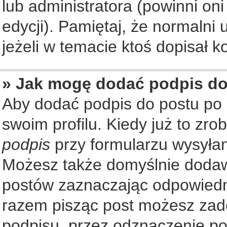
lub administratora (powinni on
edycji). Pamiętaj, że normalni
jeżeli w temacie ktoś dopisał ko
» Jak mogę dodać podpis d
Aby dodać podpis do postu po
swoim profilu. Kiedy już to zr
podpis
przy formularzu wysyła
Możesz także domyślnie dodaw
postów zaznaczając odpowiedn
razem pisząc post możesz zad
podpisu, przez odznaczenie po