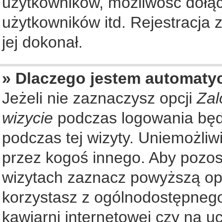
użytkowników, możliwość dołąc
użytkowników itd. Rejestracja
jej dokonał.
» Dlaczego jestem automat
Jeżeli nie zaznaczysz opcji
Zal
wizycie
podczas logowania będ
podczas tej wizyty. Uniemożliw
przez kogoś innego. Aby pozo
wizytach zaznacz powyższą opcj
korzystasz z ogólnodostępnego
kawiarni internetowej czy na ucz