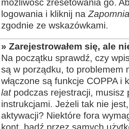
możliwość zresetowania go. Aby
logowania i kliknij na
Zapomnia
zgodnie ze wskazówkami.
» Zarejestrowałem się, ale n
Na początku sprawdź, czy wpisu
są w porządku, to problemem m
włączone są funkcje COPPA i k
lat
podczas rejestracji, musisz
instrukcjami. Jeżeli tak nie je
aktywacji? Niektóre fora wyma
kont, bądź przez samych użytk