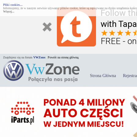
Pliki cookies...
Informujemy, że w naszym serwisie używamy plików cookie, które są zapisywane na dysku urządzenia końco
Follow th
Więcej...
with Tapa
FREE - on
Znajdujesz się na forum
VWZone
.
Powrót na stronę główną.
Strona Główna
Rejestra