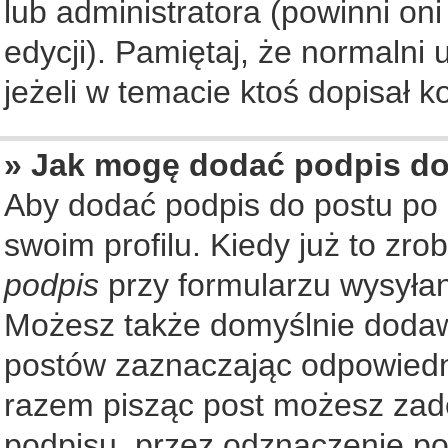
lub administratora (powinni on
edycji). Pamiętaj, że normalni
jeżeli w temacie ktoś dopisał ko
» Jak mogę dodać podpis d
Aby dodać podpis do postu po
swoim profilu. Kiedy już to zr
podpis
przy formularzu wysyła
Możesz także domyślnie dodaw
postów zaznaczając odpowiedn
razem pisząc post możesz zad
podpisu, przez odznaczenie po