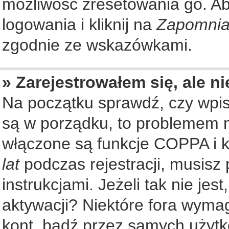
możliwość zresetowania go. Aby
logowania i kliknij na
Zapomnia
zgodnie ze wskazówkami.
» Zarejestrowałem się, ale n
Na początku sprawdź, czy wpisu
są w porządku, to problemem m
włączone są funkcje COPPA i k
lat
podczas rejestracji, musisz
instrukcjami. Jeżeli tak nie je
aktywacji? Niektóre fora wyma
kont, bądź przez samych użytk