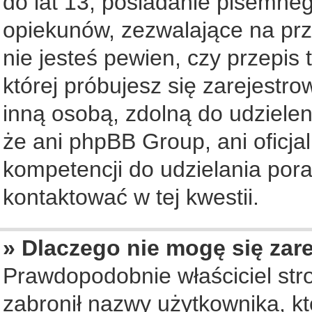
do lat 13, posiadanie pisemne
opiekunów, zezwalające na prz
nie jesteś pewien, czy przepis 
której próbujesz się zarejestro
inną osobą, zdolną do udziele
że ani phpBB Group, ani oficj
kompetencji do udzielania pora
kontaktować w tej kwestii.
» Dlaczego nie mogę się zar
Prawdopodobnie właściciel str
zabronił nazwy użytkownika, któ