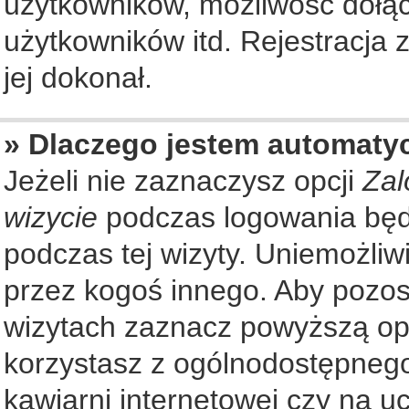
użytkowników, możliwość dołąc
użytkowników itd. Rejestracja
jej dokonał.
» Dlaczego jestem automat
Jeżeli nie zaznaczysz opcji
Zal
wizycie
podczas logowania będ
podczas tej wizyty. Uniemożliw
przez kogoś innego. Aby pozo
wizytach zaznacz powyższą opcj
korzystasz z ogólnodostępnego
kawiarni internetowej czy na ucz