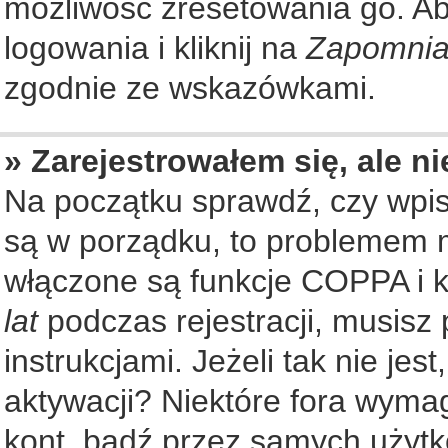
możliwość zresetowania go. Aby
logowania i kliknij na
Zapomnia
zgodnie ze wskazówkami.
» Zarejestrowałem się, ale n
Na początku sprawdź, czy wpisu
są w porządku, to problemem m
włączone są funkcje COPPA i k
lat
podczas rejestracji, musisz
instrukcjami. Jeżeli tak nie je
aktywacji? Niektóre fora wyma
kont, bądź przez samych użytk