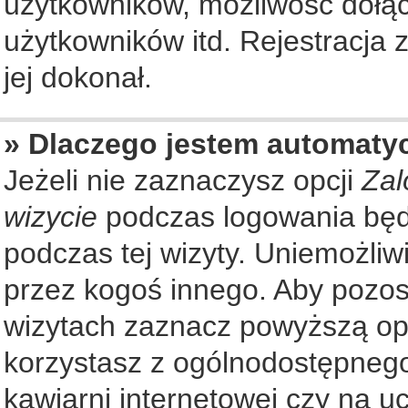
użytkowników, możliwość dołąc
użytkowników itd. Rejestracja
jej dokonał.
» Dlaczego jestem automat
Jeżeli nie zaznaczysz opcji
Zal
wizycie
podczas logowania będ
podczas tej wizyty. Uniemożliw
przez kogoś innego. Aby pozo
wizytach zaznacz powyższą opcj
korzystasz z ogólnodostępnego
kawiarni internetowej czy na ucz