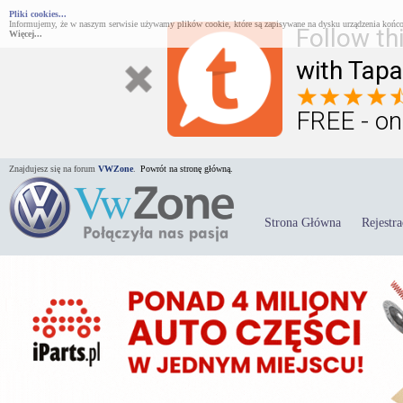
Pliki cookies...
Informujemy, że w naszym serwisie używamy plików cookie, które są zapisywane na dysku urządzenia końco
Follow th
Więcej...
with Tapa
FREE - on
Znajdujesz się na forum
VWZone
.
Powrót na stronę główną.
Strona Główna
Rejestra