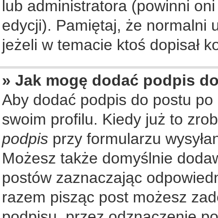
lub administratora (powinni on
edycji). Pamiętaj, że normalni
jeżeli w temacie ktoś dopisał ko
» Jak mogę dodać podpis d
Aby dodać podpis do postu po
swoim profilu. Kiedy już to zr
podpis
przy formularzu wysyła
Możesz także domyślnie dodaw
postów zaznaczając odpowiedn
razem pisząc post możesz zad
podpisu, przez odznaczenie po