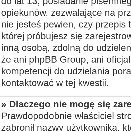
do lat 13, posiadanie pisemne
opiekunów, zezwalające na prz
nie jesteś pewien, czy przepis 
której próbujesz się zarejestro
inną osobą, zdolną do udziele
że ani phpBB Group, ani oficj
kompetencji do udzielania pora
kontaktować w tej kwestii.
» Dlaczego nie mogę się zar
Prawdopodobnie właściciel str
zabronił nazwy użytkownika, któ