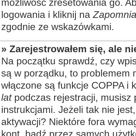
możliwość zresetowania go. Aby
logowania i kliknij na
Zapomnia
zgodnie ze wskazówkami.
» Zarejestrowałem się, ale n
Na początku sprawdź, czy wpisu
są w porządku, to problemem m
włączone są funkcje COPPA i k
lat
podczas rejestracji, musisz
instrukcjami. Jeżeli tak nie je
aktywacji? Niektóre fora wyma
kont, bądź przez samych użytk