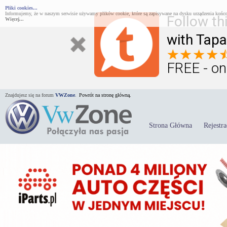
Pliki cookies...
Informujemy, że w naszym serwisie używamy plików cookie, które są zapisywane na dysku urządzenia końco
Follow th
Więcej...
with Tapa
FREE - on
Znajdujesz się na forum
VWZone
.
Powrót na stronę główną.
Strona Główna
Rejestra