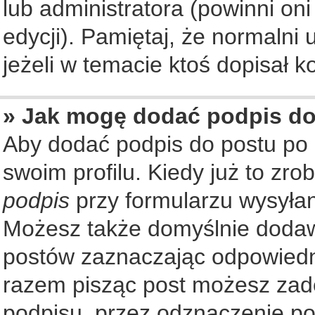
lub administratora (powinni on
edycji). Pamiętaj, że normalni
jeżeli w temacie ktoś dopisał ko
» Jak mogę dodać podpis d
Aby dodać podpis do postu po
swoim profilu. Kiedy już to zr
podpis
przy formularzu wysyła
Możesz także domyślnie dodaw
postów zaznaczając odpowiedn
razem pisząc post możesz zad
podpisu, przez odznaczenie po