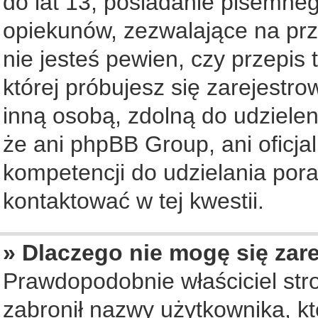
do lat 13, posiadanie pisemne
opiekunów, zezwalające na prz
nie jesteś pewien, czy przepis 
której próbujesz się zarejestro
inną osobą, zdolną do udziele
że ani phpBB Group, ani oficj
kompetencji do udzielania pora
kontaktować w tej kwestii.
» Dlaczego nie mogę się zar
Prawdopodobnie właściciel str
zabronił nazwy użytkownika, któ