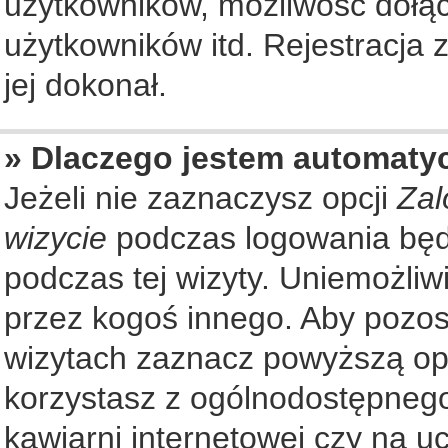
użytkowników, możliwość dołąc
użytkowników itd. Rejestracja
jej dokonał.
» Dlaczego jestem automat
Jeżeli nie zaznaczysz opcji
Zal
wizycie
podczas logowania będ
podczas tej wizyty. Uniemożliw
przez kogoś innego. Aby pozo
wizytach zaznacz powyższą opcj
korzystasz z ogólnodostępnego
kawiarni internetowej czy na ucz