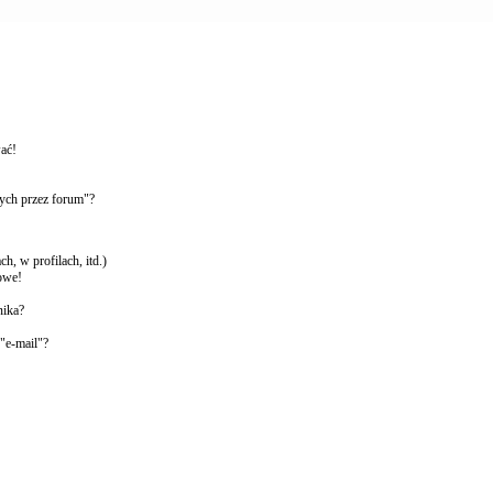
wać!
ych przez forum"?
, w profilach, itd.)
owe!
nika?
"e-mail"?