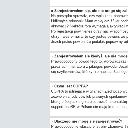
» Zarejestrowałem się, ale nie mogę się za
Na początku sprawdź, czy wpisujesz poprawny
i kliknąłeś odnośnik
Mam mniej niż 13 lat
podcz
aktywacji? Niektóre fora wymagają aktywacji
Po rejestracji powinieneś otrzymać wiadomość 
otrzymałeś e-maila, to czy jesteś pewien, ż
Jeżeli jesteś pewien, że podałeś poprawmy ad
» Zarejestrowałem się kiedyś, ale nie mogę
Prawdopodobny powód tego to: wprowadzasz błę
przez administratora z jakiegoś powodu. Jeże
się użytkowników, którzy nie napisali żadneg
» Czym jest COPPA?
COPPA
to istniejące w Stanach Zjednoczony
zezwolenia rodziców lub prawnych opiekunów, z
której próbujesz się zarejestrować, skontaktu
support phpBB w Polsce nie mają kompetencji d
» Dlaczego nie mogę się zarejestrować?
Prawdopodobnie właściciel strony zbanował Twó