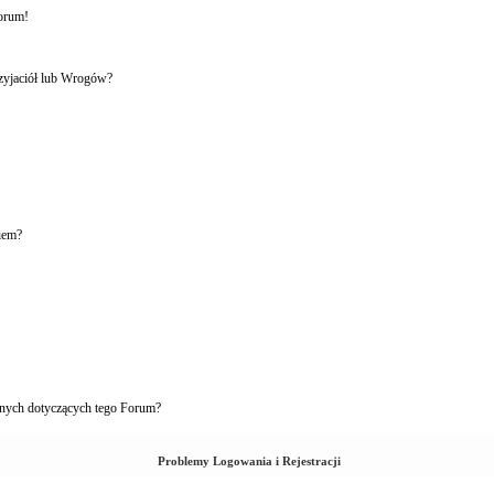
forum!
rzyjaciół lub Wrogów?
iem?
nych dotyczących tego Forum?
Problemy Logowania i Rejestracji