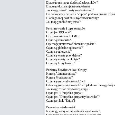
Dlaczego nie mogę dodawać załączników?
Dlaczego dostałam(em) ostrzeżenie?
Jak mogę zgłosić posty moderatorowi?
Do czego służy przycisk "Zapisz" podczas pisania temat
Dlaczego mój post musi być zatwierdzony?
Jak mogę podbić mój temat?
Formatowanie i typy tematów
Czym jest BBCode?
Czy mogę używać HTML?
Czym są uśmieszki?
Czy mogę umieszczać obrazki w poście?
Czym są globalne ogłoszenia?
Czym są ogłoszenia?
Czym są tematy przyklejone?
Czym są tematy zamknięte?
Czym są ikony tematu?
Poziomy Użytkownika i Grupy
Kim są Administratorzy?
Kim są Moderatorzy?
Czym są grupy użytkowników?
Gdzie są grupy użytkowników i jak do nich mogę dołąc
Jak mogę zostać przywódcą grupy?
Czym jest "Domyślna grupa"?
Czym jest "Domyślna grupa użytkownika"?
Czym jest link "Ekipa"?
Prywatne wiadomości
Nie mogę wysyłać prywatnych wiadomości!
Otrzymuję niechciane prywatne wiadomości!