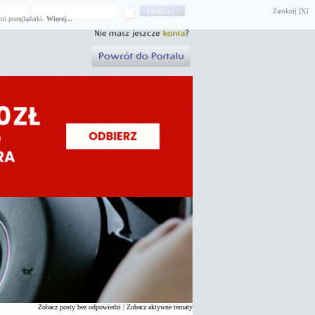
Zamknij [X]
mi przeglądarki.
Więcej...
Zobacz posty bez odpowiedzi
|
Zobacz aktywne tematy