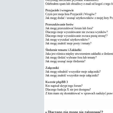
Odebrałem spam lub obraźliwy e-mail od kogoś z tego 
Przyjaciele i wrogowie
Czym jest moja lista Przyjaciół i Wrogów?
Jak mogę dodać / usunąć użytkowników z mojej listy P
Przeszukiwanie forów
Jak mogę przeszukiwać forum lub fora?
Dlaczego moje wyszukiwanie nie zwraca wyników?
Dlaczego moje wyszukiwanie zwraca pustą stronę!?
Jak mogę wyszukać użytkowników?
Jak mogę znaleźć moje posty i tematy?
Śledzenie tematu i Zakładki
Jaka jest różnica między utworzeniem zakładki a śledzen
Jak mogę śledzić wybrane fora lub tematy?
Jak mogę usunąć moje śledzenia?
Załączniki
Jak mogę odnaleźć wszystkie moje załączniki?
Jak mogę znaleźć wszystkie moje załączniki?
Kwestie phpBB 3
Kto napisał skrypt tego forum?
Dlaczego funkcja X nie jest dostępna?
Z kim mam się skontaktować w sprawach nadużyć praw
» Dlaczego nie mogę się zalogować?