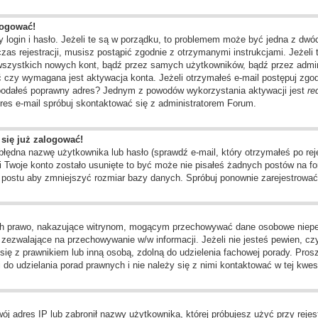
logować!
 login i hasło. Jeżeli te są w porządku, to problemem może być jedna z dwó
as rejestracji, musisz postąpić zgodnie z otrzymanymi instrukcjami. Jeżeli 
 wszystkich nowych kont, bądź przez samych użytkowników, bądź przez admin
czy wymagana jest aktywacja konta. Jeżeli otrzymałeś e-mail postępuj zgodni
e podałeś poprawny adres? Jednym z powodów wykorzystania aktywacji jest
re
res e-mail spróbuj skontaktować się z administratorem Forum.
 się już zalogować!
dna nazwę użytkownika lub hasło (sprawdź e-mail, który otrzymałeś po rejes
li Twoje konto zostało usunięte to być może nie pisałeś żadnych postów na
o postu aby zmniejszyć rozmiar bazy danych. Spróbuj ponownie zarejestrować 
ch prawo, nakazujące witrynom, mogącym przechowywać dane osobowe niepełn
ezwalające na przechowywanie w/w informacji. Jeżeli nie jesteś pewien, czy 
j się z prawnikiem lub inną osobą, zdolną do udzielenia fachowej porady. Pros
o udzielania porad prawnych i nie należy się z nimi kontaktować w tej kwest
j adres IP lub zabronił nazwy użytkownika, której próbujesz użyć przy rejest