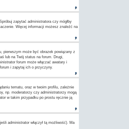
 Spróbuj zapytać administratora czy mógłby
umaczenie. Więcej informacji możesz znaleźć na
ylu, pierwszym może być obrazek powiązany z
ś lub na Twój status na forum. Drugi,
inistrator forum może włączać awatary i
orum i zapytaj ich o przyczyny.
aniu tematu, oraz w twoim profilu, zależnie
by, np. moderatorzy czy administratorzy mogą
tor w takim przypadku po prostu ręcznie ją
śli administrator włączył tą możliwość). Ma