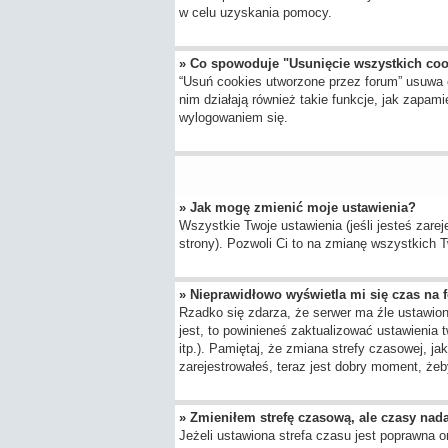
w celu uzyskania pomocy.
» Co spowoduje "Usunięcie wszystkich co
“Usuń cookies utworzone przez forum” usuwa 
nim działają również takie funkcje, jak zap
wylogowaniem się.
» Jak mogę zmienić moje ustawienia?
Wszystkie Twoje ustawienia (jeśli jesteś zarej
strony). Pozwoli Ci to na zmianę wszystkich Tw
» Nieprawidłowo wyświetla mi się czas na fo
Rzadko się zdarza, że serwer ma źle ustawion
jest, to powinieneś zaktualizować ustawienia 
itp.). Pamiętaj, że zmiana strefy czasowej, j
zarejestrowałeś, teraz jest dobry moment, żeby
» Zmieniłem strefę czasową, ale czasy nada
Jeżeli ustawiona strefa czasu jest poprawna o