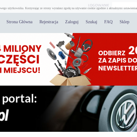
wego użytkownika. Korzystając ze strony wyrażasz zgodę na używanie cookie zgodnie z aktualnymi ustawienia
Strona Główna
Rejestracja
Zaloguj
Szukaj
FAQ
Sklep