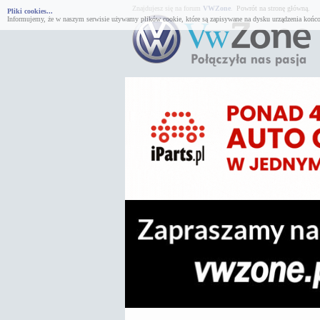
Znajdujesz się na forum
VWZone
.
Powrót na stronę główną.
Pliki cookies...
Informujemy, że w naszym serwisie używamy plików cookie, które są zapisywane na dysku urządzenia końco