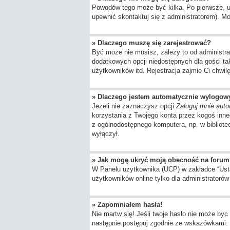
Powodów tego może być kilka. Po pierwsze, upe
upewnić skontaktuj się z administratorem). Moż
» Dlaczego muszę się zarejestrować?
Być może nie musisz, zależy to od administra
dodatkowych opcji niedostępnych dla gości ta
użytkowników itd. Rejestracja zajmie Ci chwil
» Dlaczego jestem automatycznie wylogo
Jeżeli nie zaznaczysz opcji
Zaloguj mnie auto
korzystania z Twojego konta przez kogoś inn
z ogólnodostępnego komputera, np. w bibliotece
wyłączył.
» Jak mogę ukryć moją obecność na forum
W Panelu użytkownika (UCP) w zakładce “Ustaw
użytkowników online tylko dla administratorów 
» Zapomniałem hasła!
Nie martw się! Jeśli twoje hasło nie może byc 
następnie postępuj zgodnie ze wskazówkami.