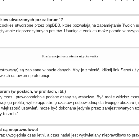
okies utworzonych przez forum"?
cookies utworzone przez phpBB3, które pozwalają na zapamiętanie Twoich us
amiętywanie nieprzeczytanych postów. Usunięcie cookies może pomóc w przyp
Preferencje i ustawienia użytkownika
estrowany) są zapisane w bazie danych. Aby je zmienić, kliknij link
Panel uży
oich ustawień i preferencji.
rum (w postach, w profilach, itd.)
y czas i prawdopodobnie podane czasy są właściwe. Być może widzisz czas ze
twojego profilu, wybierając strefę czasową odpowiednią dla twojego obszaru 
ak większość ustawień, może być dokonana jedynie przez zarejestrowanych uż
 to zrobić.
l są nieprawidłowe!
raz uwzględnia czas letni, a czas nadal jest wyświetlany nieprawdłowo to pr