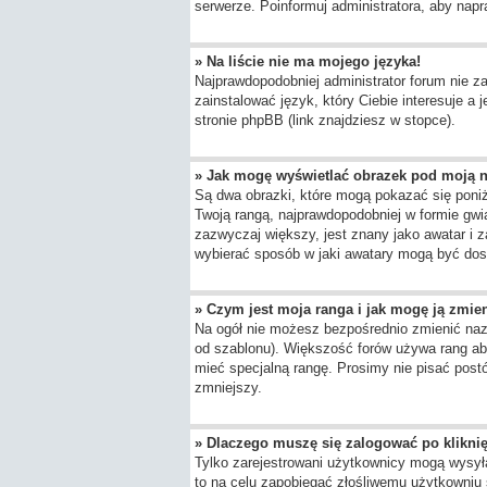
serwerze. Poinformuj administratora, aby napr
» Na liście nie ma mojego języka!
Najprawdopodobniej administrator forum nie za
zainstalować język, który Ciebie interesuje a
stronie phpBB (link znajdziesz w stopce).
» Jak mogę wyświetlać obrazek pod moją 
Są dwa obrazki, które mogą pokazać się poni
Twoją rangą, najprawdopodobniej w formie gwia
zazwyczaj większy, jest znany jako awatar i 
wybierać sposób w jaki awatary mogą być dost
» Czym jest moja ranga i jak mogę ją zmie
Na ogół nie możesz bezpośrednio zmienić nazwy
od szablonu). Większość forów używa rang aby
mieć specjalną rangę. Prosimy nie pisać postó
zmniejszy.
» Dlaczego muszę się zalogować po kliknię
Tylko zarejestrowani użytkownicy mogą wysyła
to na celu zapobiegać złośliwemu użytkowniu 