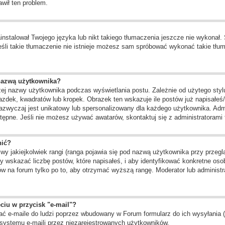
awił ten problem.
instalował Twojego języka lub nikt takiego tłumaczenia jeszcze nie wykonał.
 jeśli takie tłumaczenie nie istnieje możesz sam spróbować wykonać takie tł
nazwą użytkownika?
żej nazwy użytkownika podczas wyświetlania postu. Zależnie od użytego st
zdek, kwadratów lub kropek. Obrazek ten wskazuje ile postów już napisałeś/a
zazwyczaj jest unikatowy lub spersonalizowany dla każdego użytkownika. Adm
ępne. Jeśli nie możesz używać awatarów, skontaktuj się z administratorami f
nić?
 jakiejkolwiek rangi (ranga pojawia się pod nazwą użytkownika przy przegląd
 wskazać liczbę postów, które napisałeś, i aby identyfikować konkretne oso
w na forum tylko po to, aby otrzymać wyższą rangę. Moderator lub administra
ciu w przycisk "e-mail"?
ć e-maile do ludzi poprzez wbudowany w Forum formularz do ich wysyłania (je
systemu e-maili przez niezarejestrowanych użytkowników.