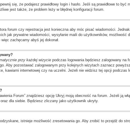
wnij się, że podajesz prawidłowy login i hasło. Jeśli są prawidłowe to być
liwe jest także, że problem leży w błędnej konfiguracji forum.
tora forum czy rejestracja jest konieczna aby móc pisać wiadomości. Jednakż
kich jak prywatne wiadomości, wysyłanie maili do użytkowników, możliwość d
ę więc zachęcamy abyś jej dokonał.
wywany?
matycznie przy każdej wizycie
podczas logowania będziesz zalogowany na for
ego. Aby pozostawać zalogowanym przy kolejnych wizytach zaznacz powyższą 
, kawiarni internetowej czy na uczelni. Jeżeli nie widzisz tej opcji podczas 
?
ienia Forum” znajdziesz opcję Ukryj moją obecność na forum. Jeżeli ją włą
oraz dla siebie. Będziesz zliczany jako użytkownik ukryty.
odzyskane, istnieje możliwość zresetowania go. Aby zrobić to przejdź do stro