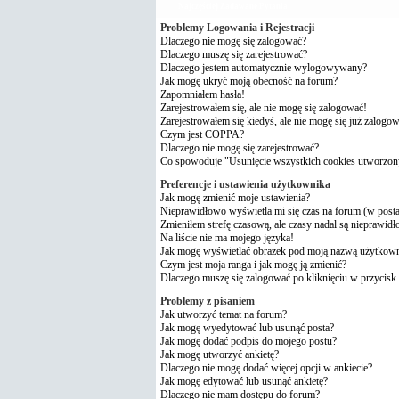
Najczęściej Zadawane Pytania
Problemy Logowania i Rejestracji
Dlaczego nie mogę się zalogować?
Dlaczego muszę się zarejestrować?
Dlaczego jestem automatycznie wylogowywany?
Jak mogę ukryć moją obecność na forum?
Zapomniałem hasła!
Zarejestrowałem się, ale nie mogę się zalogować!
Zarejestrowałem się kiedyś, ale nie mogę się już zalogo
Czym jest COPPA?
Dlaczego nie mogę się zarejestrować?
Co spowoduje "Usunięcie wszystkich cookies utworzon
Preferencje i ustawienia użytkownika
Jak mogę zmienić moje ustawienia?
Nieprawidłowo wyświetla mi się czas na forum (w postach
Zmieniłem strefę czasową, ale czasy nadal są nieprawidł
Na liście nie ma mojego języka!
Jak mogę wyświetlać obrazek pod moją nazwą użytkow
Czym jest moja ranga i jak mogę ją zmienić?
Dlaczego muszę się zalogować po kliknięciu w przycisk 
Problemy z pisaniem
Jak utworzyć temat na forum?
Jak mogę wyedytować lub usunąć posta?
Jak mogę dodać podpis do mojego postu?
Jak mogę utworzyć ankietę?
Dlaczego nie mogę dodać więcej opcji w ankiecie?
Jak mogę edytować lub usunąć ankietę?
Dlaczego nie mam dostępu do forum?