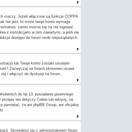
ch rzeczy. Jeżeli włączone są funkcje COPPA
tak nie jest, to może twoje konto wymaga
istratora, zanim można się na nie logować.
e z instrukcjami w nim zawartymi, a jeśli nie
dukcja
dostępu do forum osób niepożądanych.
tracji) lub Twoje konto zostało usunięte
 forum? Zazwyczaj na forach okresowo usuwa
się i włączyć do dyskusji na forum.
oletnich do lat 13, posiadanie pisemnego
przepis ten dotyczy Ciebie lub witryny, na
zę pamiętać, że ani phpBB Group, ani oficjalny
ii.
racji. Skontaktuj się z administratorem forum