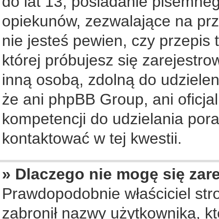
do lat 13, posiadanie pisemne
opiekunów, zezwalające na prz
nie jesteś pewien, czy przepis 
której próbujesz się zarejestro
inną osobą, zdolną do udziele
że ani phpBB Group, ani oficj
kompetencji do udzielania pora
kontaktować w tej kwestii.
» Dlaczego nie mogę się zar
Prawdopodobnie właściciel str
zabronił nazwy użytkownika, któ