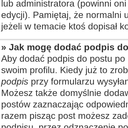
lub administratora (powinni on
edycji). Pamiętaj, że normalni
jeżeli w temacie ktoś dopisał ko
» Jak mogę dodać podpis d
Aby dodać podpis do postu po
swoim profilu. Kiedy już to zr
podpis
przy formularzu wysyła
Możesz także domyślnie dodaw
postów zaznaczając odpowiedn
razem pisząc post możesz zad
podpisu, przez odznaczenie po