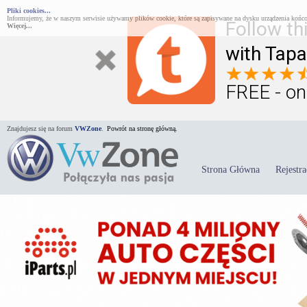
Pliki cookies...
Informujemy, że w naszym serwisie używamy plików cookie, które są zapisywane na dysku urządzenia końco
Follow th
Więcej...
with Tapa
FREE - on
Znajdujesz się na forum
VWZone
.
Powrót na stronę główną.
Strona Główna
Rejestra