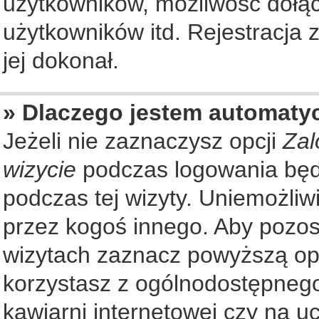
użytkowników, możliwość dołąc
użytkowników itd. Rejestracja
jej dokonał.
» Dlaczego jestem automat
Jeżeli nie zaznaczysz opcji
Zal
wizycie
podczas logowania będ
podczas tej wizyty. Uniemożliw
przez kogoś innego. Aby pozo
wizytach zaznacz powyższą opcj
korzystasz z ogólnodostępnego
kawiarni internetowej czy na ucz