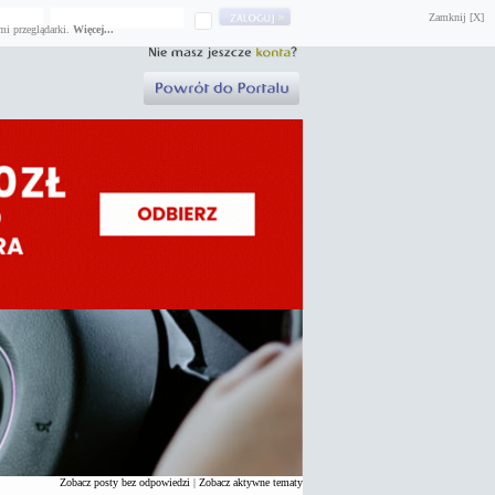
Zamknij [X]
mi przeglądarki.
Więcej...
Zobacz posty bez odpowiedzi
|
Zobacz aktywne tematy