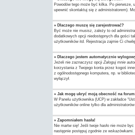
Powodów tego może być kilka. Po pierwsze, upe
upewnić skontaktuj się z administratorem). Moż
» Dlaczego muszę się zarejestrować?
Być może nie musisz, zależy to od administra
dodatkowych opcji niedostępnych dla gości ta
użytkowników itd. Rejestracja zajmie Ci chwil
» Dlaczego jestem automatycznie wylogo
Jeżeli nie zaznaczysz opcji
Zaloguj mnie auto
korzystania z Twojego konta przez kogoś inn
z ogólnodostępnego komputera, np. w bibliotece
wyłączył.
» Jak mogę ukryć moją obecność na forum
W Panelu użytkownika (UCP) w zakładce “Ustaw
użytkowników online tylko dla administratorów 
» Zapomniałem hasła!
Nie martw się! Jeśli twoje hasło nie może byc 
następnie postępuj zgodnie ze wskazówkami.