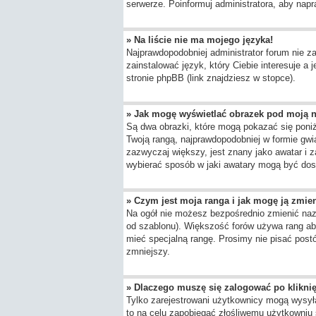
serwerze. Poinformuj administratora, aby napr
» Na liście nie ma mojego języka!
Najprawdopodobniej administrator forum nie za
zainstalować język, który Ciebie interesuje a
stronie phpBB (link znajdziesz w stopce).
» Jak mogę wyświetlać obrazek pod moją 
Są dwa obrazki, które mogą pokazać się poni
Twoją rangą, najprawdopodobniej w formie gwia
zazwyczaj większy, jest znany jako awatar i 
wybierać sposób w jaki awatary mogą być dost
» Czym jest moja ranga i jak mogę ją zmie
Na ogół nie możesz bezpośrednio zmienić nazwy
od szablonu). Większość forów używa rang aby
mieć specjalną rangę. Prosimy nie pisać postó
zmniejszy.
» Dlaczego muszę się zalogować po kliknię
Tylko zarejestrowani użytkownicy mogą wysyła
to na celu zapobiegać złośliwemu użytkowniu 