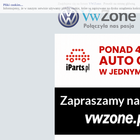
Znajdujesz się na forum
VWZone
.
Powrót na stronę główną.
Pliki cookies...
Informujemy, że w naszym serwisie używamy plików cookie, które są zapisywane na dysku urządzenia końco