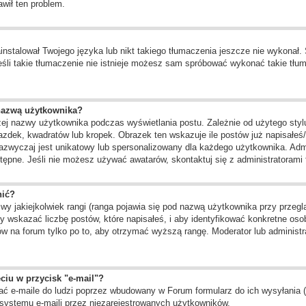
awił ten problem.
instalował Twojego języka lub nikt takiego tłumaczenia jeszcze nie wykonał.
 jeśli takie tłumaczenie nie istnieje możesz sam spróbować wykonać takie tł
nazwą użytkownika?
żej nazwy użytkownika podczas wyświetlania postu. Zależnie od użytego st
zdek, kwadratów lub kropek. Obrazek ten wskazuje ile postów już napisałeś/a
zazwyczaj jest unikatowy lub spersonalizowany dla każdego użytkownika. Adm
ępne. Jeśli nie możesz używać awatarów, skontaktuj się z administratorami f
nić?
 jakiejkolwiek rangi (ranga pojawia się pod nazwą użytkownika przy przegląd
 wskazać liczbę postów, które napisałeś, i aby identyfikować konkretne oso
w na forum tylko po to, aby otrzymać wyższą rangę. Moderator lub administra
ciu w przycisk "e-mail"?
ć e-maile do ludzi poprzez wbudowany w Forum formularz do ich wysyłania (je
systemu e-maili przez niezarejestrowanych użytkowników.