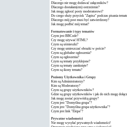
Dlaczego nie mogę dodawać załączników?
Dlaczego dostałam(em) ostrzeżenie?
Jak mogę zgłosić posty moderatorowi?
Do czego służy przycisk "Zapisz" podczas pisania temat
Dlaczego mój post musi być zatwierdzony?
Jak mogę podbić mój temat?
Formatowanie i typy tematów
Czym jest BBCode?
Czy mogę używać HTML?
Czym są uśmieszki?
Czy mogę umieszczać obrazki w poście?
Czym są globalne ogłoszenia?
Czym są ogłoszenia?
Czym są tematy przyklejone?
Czym są tematy zamknięte?
Czym są ikony tematu?
Poziomy Użytkownika i Grupy
Kim są Administratorzy?
Kim są Moderatorzy?
Czym są grupy użytkowników?
Gdzie są grupy użytkowników i jak do nich mogę dołąc
Jak mogę zostać przywódcą grupy?
Czym jest "Domyślna grupa"?
Czym jest "Domyślna grupa użytkownika"?
Czym jest link "Ekipa"?
Prywatne wiadomości
Nie mogę wysyłać prywatnych wiadomości!
Otrzymuję niechciane prywatne wiadomości!