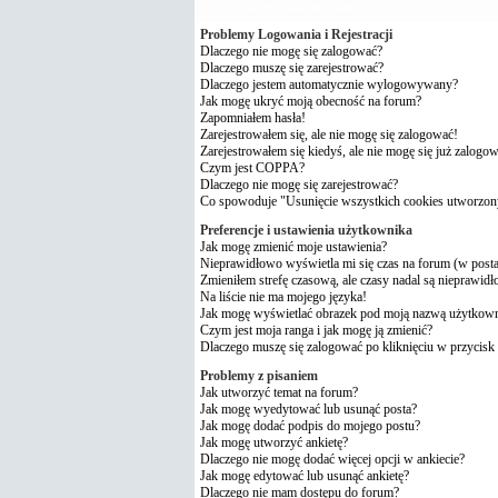
Najczęściej Zadawane Pytania
Problemy Logowania i Rejestracji
Dlaczego nie mogę się zalogować?
Dlaczego muszę się zarejestrować?
Dlaczego jestem automatycznie wylogowywany?
Jak mogę ukryć moją obecność na forum?
Zapomniałem hasła!
Zarejestrowałem się, ale nie mogę się zalogować!
Zarejestrowałem się kiedyś, ale nie mogę się już zalogo
Czym jest COPPA?
Dlaczego nie mogę się zarejestrować?
Co spowoduje "Usunięcie wszystkich cookies utworzon
Preferencje i ustawienia użytkownika
Jak mogę zmienić moje ustawienia?
Nieprawidłowo wyświetla mi się czas na forum (w postach
Zmieniłem strefę czasową, ale czasy nadal są nieprawidł
Na liście nie ma mojego języka!
Jak mogę wyświetlać obrazek pod moją nazwą użytkow
Czym jest moja ranga i jak mogę ją zmienić?
Dlaczego muszę się zalogować po kliknięciu w przycisk 
Problemy z pisaniem
Jak utworzyć temat na forum?
Jak mogę wyedytować lub usunąć posta?
Jak mogę dodać podpis do mojego postu?
Jak mogę utworzyć ankietę?
Dlaczego nie mogę dodać więcej opcji w ankiecie?
Jak mogę edytować lub usunąć ankietę?
Dlaczego nie mam dostępu do forum?