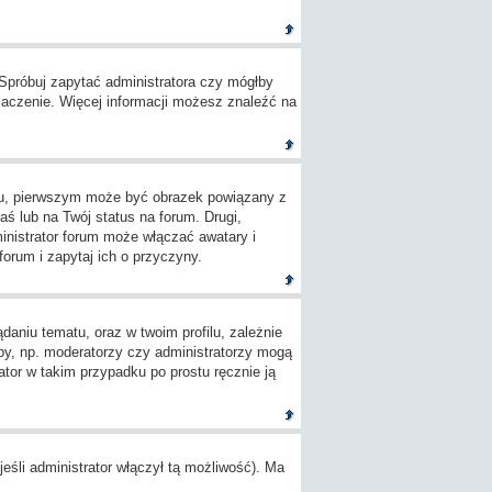
 Spróbuj zapytać administratora czy mógłby
umaczenie. Więcej informacji możesz znaleźć na
ylu, pierwszym może być obrazek powiązany z
ś lub na Twój status na forum. Drugi,
inistrator forum może włączać awatary i
orum i zapytaj ich o przyczyny.
aniu tematu, oraz w twoim profilu, zależnie
by, np. moderatorzy czy administratorzy mogą
tor w takim przypadku po prostu ręcznie ją
śli administrator włączył tą możliwość). Ma