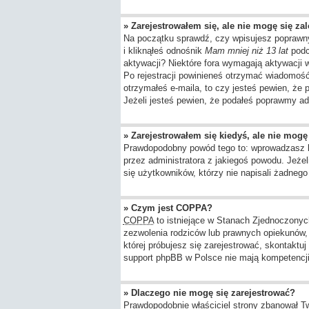
» Zarejestrowałem się, ale nie mogę się za
Na początku sprawdź, czy wpisujesz poprawny
i kliknąłeś odnośnik
Mam mniej niż 13 lat
podcz
aktywacji? Niektóre fora wymagają aktywacji
Po rejestracji powinieneś otrzymać wiadomość 
otrzymałeś e-maila, to czy jesteś pewien, ż
Jeżeli jesteś pewien, że podałeś poprawmy ad
» Zarejestrowałem się kiedyś, ale nie mogę
Prawdopodobny powód tego to: wprowadzasz błę
przez administratora z jakiegoś powodu. Jeże
się użytkowników, którzy nie napisali żadneg
» Czym jest COPPA?
COPPA
to istniejące w Stanach Zjednoczony
zezwolenia rodziców lub prawnych opiekunów, z
której próbujesz się zarejestrować, skontaktu
support phpBB w Polsce nie mają kompetencji d
» Dlaczego nie mogę się zarejestrować?
Prawdopodobnie właściciel strony zbanował Twó