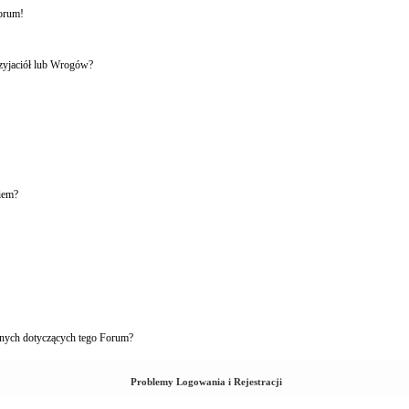
forum!
rzyjaciół lub Wrogów?
iem?
nych dotyczących tego Forum?
Problemy Logowania i Rejestracji