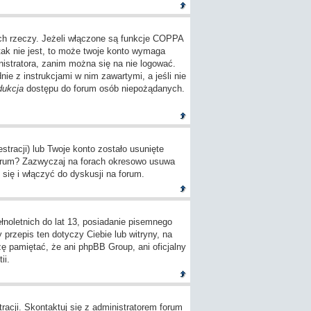
ch rzeczy. Jeżeli włączone są funkcje COPPA
tak nie jest, to może twoje konto wymaga
istratora, zanim można się na nie logować.
e z instrukcjami w nim zawartymi, a jeśli nie
dukcja
dostępu do forum osób niepożądanych.
tracji) lub Twoje konto zostało usunięte
 forum? Zazwyczaj na forach okresowo usuwa
się i włączyć do dyskusji na forum.
oletnich do lat 13, posiadanie pisemnego
przepis ten dotyczy Ciebie lub witryny, na
zę pamiętać, że ani phpBB Group, ani oficjalny
ii.
racji. Skontaktuj się z administratorem forum