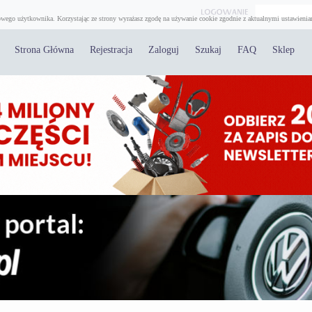
wego użytkownika. Korzystając ze strony wyrażasz zgodę na używanie cookie zgodnie z aktualnymi ustawienia
Strona Główna
Rejestracja
Zaloguj
Szukaj
FAQ
Sklep