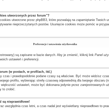
okies utworzonych przez forum"?
cookies utworzone przez phpBB3, które pozwalają na zapamiętanie Twoich us
amiętywanie nieprzeczytanych postów. Usunięcie cookies może pomóc w przyp
Preferencje i ustawienia użytkownika
estrowany) są zapisane w bazie danych. Aby je zmienić, kliknij link
Panel uży
oich ustawień i preferencji.
rum (w postach, w profilach, itd.)
y czas i prawdopodobnie podane czasy są właściwe. Być może widzisz czas ze
twojego profilu, wybierając strefę czasową odpowiednią dla twojego obszaru 
ak większość ustawień, może być dokonana jedynie przez zarejestrowanych uż
 to zrobić.
l są nieprawidłowe!
raz uwzględnia czas letni, a czas nadal jest wyświetlany nieprawdłowo to pr