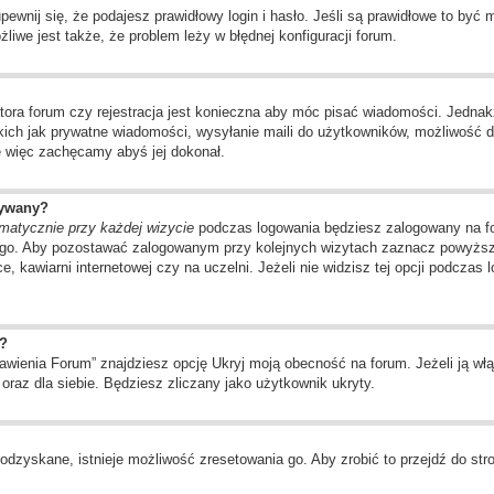
wnij się, że podajesz prawidłowy login i hasło. Jeśli są prawidłowe to być
liwe jest także, że problem leży w błędnej konfiguracji forum.
tora forum czy rejestracja jest konieczna aby móc pisać wiadomości. Jednakż
kich jak prywatne wiadomości, wysyłanie maili do użytkowników, możliwość d
ę więc zachęcamy abyś jej dokonał.
wywany?
matycznie przy każdej wizycie
podczas logowania będziesz zalogowany na for
ego. Aby pozostawać zalogowanym przy kolejnych wizytach zaznacz powyższą 
, kawiarni internetowej czy na uczelni. Jeżeli nie widzisz tej opcji podczas 
?
ienia Forum” znajdziesz opcję Ukryj moją obecność na forum. Jeżeli ją włą
oraz dla siebie. Będziesz zliczany jako użytkownik ukryty.
odzyskane, istnieje możliwość zresetowania go. Aby zrobić to przejdź do stro