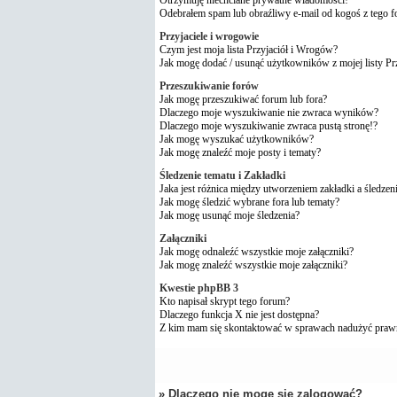
Odebrałem spam lub obraźliwy e-mail od kogoś z tego 
Przyjaciele i wrogowie
Czym jest moja lista Przyjaciół i Wrogów?
Jak mogę dodać / usunąć użytkowników z mojej listy P
Przeszukiwanie forów
Jak mogę przeszukiwać forum lub fora?
Dlaczego moje wyszukiwanie nie zwraca wyników?
Dlaczego moje wyszukiwanie zwraca pustą stronę!?
Jak mogę wyszukać użytkowników?
Jak mogę znaleźć moje posty i tematy?
Śledzenie tematu i Zakładki
Jaka jest różnica między utworzeniem zakładki a śledzen
Jak mogę śledzić wybrane fora lub tematy?
Jak mogę usunąć moje śledzenia?
Załączniki
Jak mogę odnaleźć wszystkie moje załączniki?
Jak mogę znaleźć wszystkie moje załączniki?
Kwestie phpBB 3
Kto napisał skrypt tego forum?
Dlaczego funkcja X nie jest dostępna?
Z kim mam się skontaktować w sprawach nadużyć praw
» Dlaczego nie mogę się zalogować?