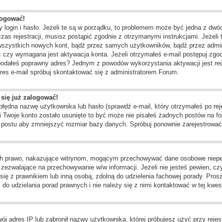
logować!
 login i hasło. Jeżeli te są w porządku, to problemem może być jedna z dwó
as rejestracji, musisz postąpić zgodnie z otrzymanymi instrukcjami. Jeżeli 
 wszystkich nowych kont, bądź przez samych użytkowników, bądź przez admin
czy wymagana jest aktywacja konta. Jeżeli otrzymałeś e-mail postępuj zgodni
e podałeś poprawny adres? Jednym z powodów wykorzystania aktywacji jest
re
res e-mail spróbuj skontaktować się z administratorem Forum.
 się już zalogować!
dna nazwę użytkownika lub hasło (sprawdź e-mail, który otrzymałeś po rejes
li Twoje konto zostało usunięte to być może nie pisałeś żadnych postów na
o postu aby zmniejszyć rozmiar bazy danych. Spróbuj ponownie zarejestrować 
ch prawo, nakazujące witrynom, mogącym przechowywać dane osobowe niepełn
ezwalające na przechowywanie w/w informacji. Jeżeli nie jesteś pewien, czy 
j się z prawnikiem lub inną osobą, zdolną do udzielenia fachowej porady. Pros
o udzielania porad prawnych i nie należy się z nimi kontaktować w tej kwest
j adres IP lub zabronił nazwy użytkownika, której próbujesz użyć przy rejest