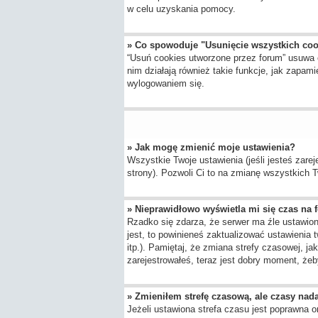
w celu uzyskania pomocy.
» Co spowoduje "Usunięcie wszystkich co
“Usuń cookies utworzone przez forum” usuwa 
nim działają również takie funkcje, jak zap
wylogowaniem się.
» Jak mogę zmienić moje ustawienia?
Wszystkie Twoje ustawienia (jeśli jesteś zarej
strony). Pozwoli Ci to na zmianę wszystkich Tw
» Nieprawidłowo wyświetla mi się czas na fo
Rzadko się zdarza, że serwer ma źle ustawion
jest, to powinieneś zaktualizować ustawienia 
itp.). Pamiętaj, że zmiana strefy czasowej, j
zarejestrowałeś, teraz jest dobry moment, żeby
» Zmieniłem strefę czasową, ale czasy nada
Jeżeli ustawiona strefa czasu jest poprawna o