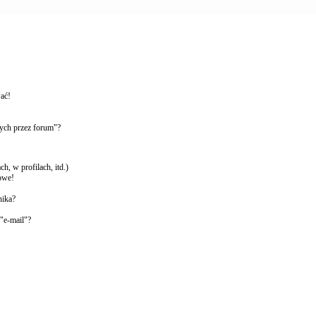
wać!
ych przez forum"?
, w profilach, itd.)
owe!
nika?
"e-mail"?