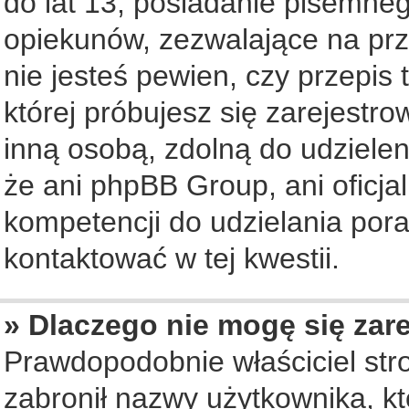
do lat 13, posiadanie pisemne
opiekunów, zezwalające na prz
nie jesteś pewien, czy przepis 
której próbujesz się zarejestro
inną osobą, zdolną do udziele
że ani phpBB Group, ani oficj
kompetencji do udzielania pora
kontaktować w tej kwestii.
» Dlaczego nie mogę się zar
Prawdopodobnie właściciel str
zabronił nazwy użytkownika, któ