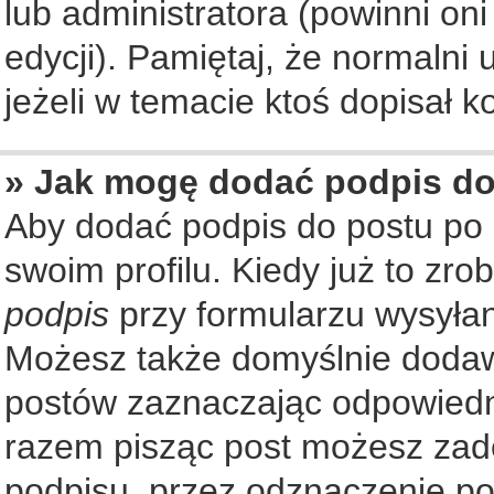
lub administratora (powinni on
edycji). Pamiętaj, że normalni
jeżeli w temacie ktoś dopisał ko
» Jak mogę dodać podpis d
Aby dodać podpis do postu po
swoim profilu. Kiedy już to zr
podpis
przy formularzu wysyła
Możesz także domyślnie dodaw
postów zaznaczając odpowiedn
razem pisząc post możesz zad
podpisu, przez odznaczenie po