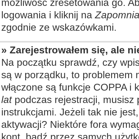
możliwość zresetowania go. Aby
logowania i kliknij na
Zapomnia
zgodnie ze wskazówkami.
» Zarejestrowałem się, ale n
Na początku sprawdź, czy wpisu
są w porządku, to problemem m
włączone są funkcje COPPA i k
lat
podczas rejestracji, musisz
instrukcjami. Jeżeli tak nie je
aktywacji? Niektóre fora wyma
kont, bądź przez samych użytk