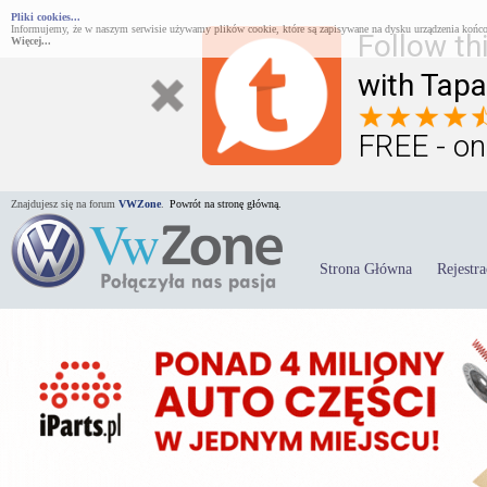
Pliki cookies...
Informujemy, że w naszym serwisie używamy plików cookie, które są zapisywane na dysku urządzenia końco
Follow th
Więcej...
with Tapa
FREE - on
Znajdujesz się na forum
VWZone
.
Powrót na stronę główną.
Strona Główna
Rejestra