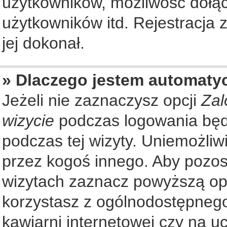
użytkowników, możliwość dołąc
użytkowników itd. Rejestracja
jej dokonał.
» Dlaczego jestem automat
Jeżeli nie zaznaczysz opcji
Zal
wizycie
podczas logowania będ
podczas tej wizyty. Uniemożliw
przez kogoś innego. Aby pozo
wizytach zaznacz powyższą opcj
korzystasz z ogólnodostępnego
kawiarni internetowej czy na ucz