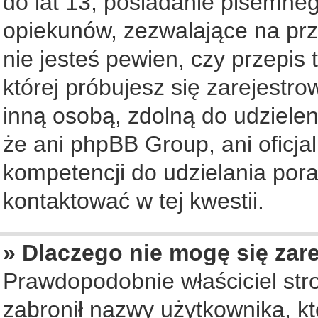
do lat 13, posiadanie pisemne
opiekunów, zezwalające na prz
nie jesteś pewien, czy przepis 
której próbujesz się zarejestro
inną osobą, zdolną do udziele
że ani phpBB Group, ani oficj
kompetencji do udzielania pora
kontaktować w tej kwestii.
» Dlaczego nie mogę się zar
Prawdopodobnie właściciel str
zabronił nazwy użytkownika, któ