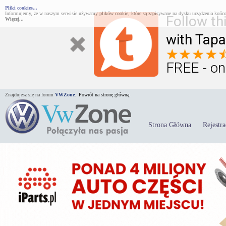
Pliki cookies...
Informujemy, że w naszym serwisie używamy plików cookie, które są zapisywane na dysku urządzenia końco
Follow th
Więcej...
with Tapa
FREE - on
Znajdujesz się na forum
VWZone
.
Powrót na stronę główną.
Strona Główna
Rejestra