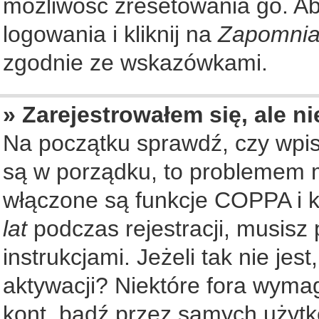
możliwość zresetowania go. Aby
logowania i kliknij na
Zapomnia
zgodnie ze wskazówkami.
» Zarejestrowałem się, ale n
Na początku sprawdź, czy wpisu
są w porządku, to problemem m
włączone są funkcje COPPA i k
lat
podczas rejestracji, musisz
instrukcjami. Jeżeli tak nie je
aktywacji? Niektóre fora wyma
kont, bądź przez samych użytk