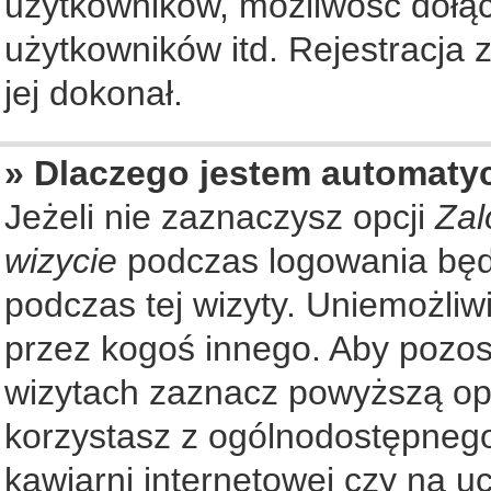
użytkowników, możliwość dołąc
użytkowników itd. Rejestracja
jej dokonał.
» Dlaczego jestem automat
Jeżeli nie zaznaczysz opcji
Zal
wizycie
podczas logowania będ
podczas tej wizyty. Uniemożliw
przez kogoś innego. Aby pozo
wizytach zaznacz powyższą opcj
korzystasz z ogólnodostępnego
kawiarni internetowej czy na ucz