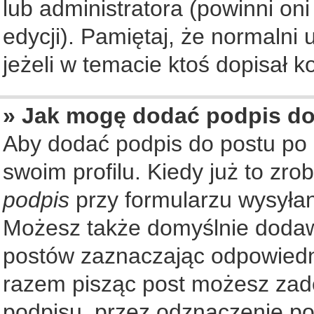
lub administratora (powinni on
edycji). Pamiętaj, że normalni
jeżeli w temacie ktoś dopisał ko
» Jak mogę dodać podpis d
Aby dodać podpis do postu po
swoim profilu. Kiedy już to zr
podpis
przy formularzu wysyła
Możesz także domyślnie dodaw
postów zaznaczając odpowiedn
razem pisząc post możesz zad
podpisu, przez odznaczenie po