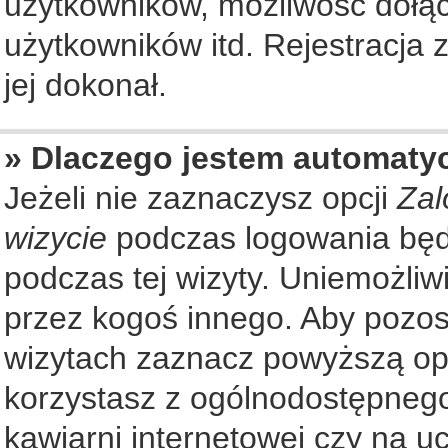
użytkowników, możliwość dołąc
użytkowników itd. Rejestracja
jej dokonał.
» Dlaczego jestem automat
Jeżeli nie zaznaczysz opcji
Zal
wizycie
podczas logowania będ
podczas tej wizyty. Uniemożliw
przez kogoś innego. Aby pozo
wizytach zaznacz powyższą opcj
korzystasz z ogólnodostępnego
kawiarni internetowej czy na ucz