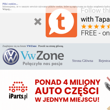
Pliki cookies...
Informujemy, że w naszym serwisie używamy plików cookie, które są zapisywane na dysku urządzenia końco
Follow th
Więcej...
with Tapa
FREE - on
Znajdujesz się na forum
VWZone
.
Powrót na stronę główną.
Strona Główna
Rejestra