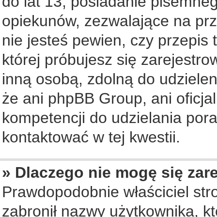
do lat 13, posiadanie pisemne
opiekunów, zezwalające na prz
nie jesteś pewien, czy przepis 
której próbujesz się zarejestro
inną osobą, zdolną do udziele
że ani phpBB Group, ani oficj
kompetencji do udzielania pora
kontaktować w tej kwestii.
» Dlaczego nie mogę się zar
Prawdopodobnie właściciel str
zabronił nazwy użytkownika, któ